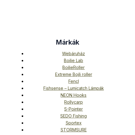
Márkák
Webáruház
Boilie Lab
BoilieRoller
Extreme Bojli roller
Fencl
Fishsense – Lumicatch Lámpák
NEON Hooks
Rollycarp
S-Pointer
SEDO Fishing
Sportex
STORMSURE