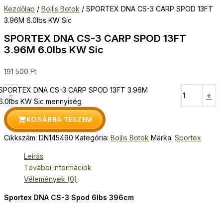
Kezdőlap
/
Bojlis Botok
/ SPORTEX DNA CS-3 CARP SPOD 13FT
3.96M 6.0lbs KW Sic
SPORTEX DNA CS-3 CARP SPOD 13FT
3.96M 6.0lbs KW Sic
191 500
Ft
SPORTEX DNA CS-3 CARP SPOD 13FT 3.96M
-
+
6.0lbs KW Sic mennyiség
KOSÁRBA TESZEM
Cikkszám:
DN145490
Kategória:
Bojlis Botok
Márka:
Sportex
Leírás
További információk
Vélemények (0)
Sportex DNA CS-3 Spod 6lbs 396cm