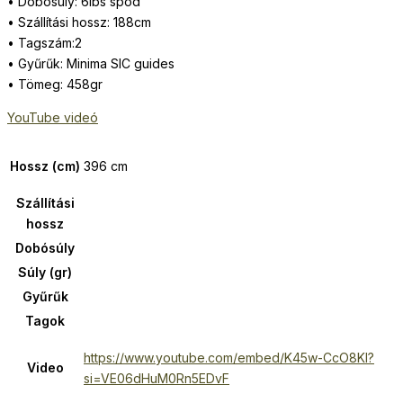
• Dobósúly: 6lbs spod
• Szállítási hossz: 188cm
• Tagszám:2
• Gyűrűk: Minima SIC guides
• Tömeg: 458gr
YouTube videó
Hossz (cm)
396 cm
Szállítási
hossz
Dobósúly
Súly (gr)
Gyűrűk
Tagok
https://www.youtube.com/embed/K45w-CcO8KI?
Video
si=VE06dHuM0Rn5EDvF