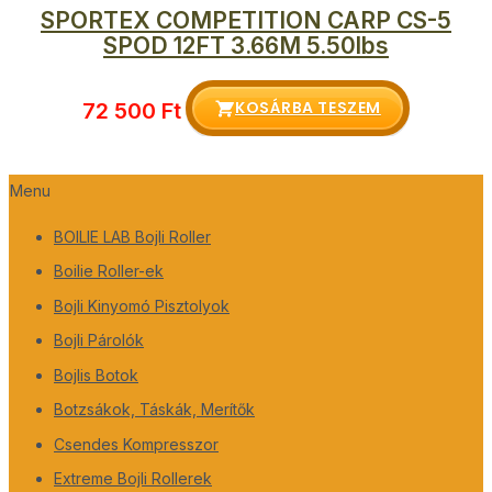
SPORTEX COMPETITION CARP CS-5
SPOD 12FT 3.66M 5.50lbs
KOSÁRBA TESZEM
72 500
Ft
Menu
BOILIE LAB Bojli Roller
Boilie Roller-ek
Bojli Kinyomó Pisztolyok
Bojli Párolók
Bojlis Botok
Botzsákok, Táskák, Merítők
Csendes Kompresszor
Extreme Bojli Rollerek