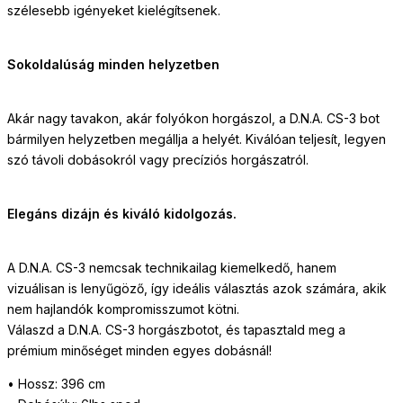
szélesebb igényeket kielégítsenek.
Sokoldalúság minden helyzetben
Akár nagy tavakon, akár folyókon horgászol, a D.N.A. CS-3 bot
bármilyen helyzetben megállja a helyét. Kiválóan teljesít, legyen
szó távoli dobásokról vagy precíziós horgászatról.
Elegáns dizájn és kiváló kidolgozás.
A D.N.A. CS-3 nemcsak technikailag kiemelkedő, hanem
vizuálisan is lenyűgöző, így ideális választás azok számára, akik
nem hajlandók kompromisszumot kötni.
Válaszd a D.N.A. CS-3 horgászbotot, és tapasztald meg a
prémium minőséget minden egyes dobásnál!
• Hossz: 396 cm