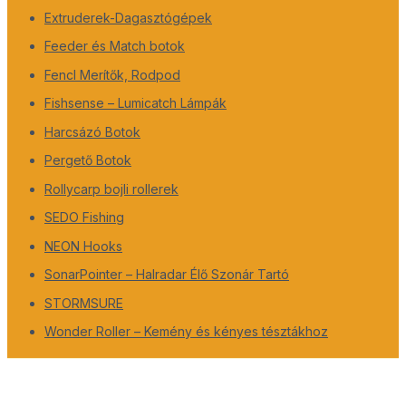
Extruderek-Dagasztógépek
Feeder és Match botok
Fencl Merítők, Rodpod
Fishsense – Lumicatch Lámpák
Harcsázó Botok
Pergető Botok
Rollycarp bojli rollerek
SEDO Fishing
NEON Hooks
SonarPointer – Halradar Élő Szonár Tartó
STORMSURE
Wonder Roller – Kemény és kényes tésztákhoz