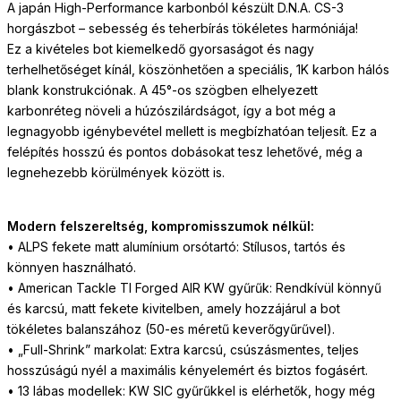
A japán High-Performance karbonból készült D.N.A. CS-3
horgászbot – sebesség és teherbírás tökéletes harmóniája!
Ez a kivételes bot kiemelkedő gyorsaságot és nagy
terhelhetőséget kínál, köszönhetően a speciális, 1K karbon hálós
blank konstrukciónak. A 45°-os szögben elhelyezett
karbonréteg növeli a húzószilárdságot, így a bot még a
legnagyobb igénybevétel mellett is megbízhatóan teljesít. Ez a
felépítés hosszú és pontos dobásokat tesz lehetővé, még a
legnehezebb körülmények között is.
Modern felszereltség, kompromisszumok nélkül:
• ALPS fekete matt alumínium orsótartó: Stílusos, tartós és
könnyen használható.
• American Tackle TI Forged AIR KW gyűrűk: Rendkívül könnyű
és karcsú, matt fekete kivitelben, amely hozzájárul a bot
tökéletes balanszához (50-es méretű keverőgyűrűvel).
• „Full-Shrink” markolat: Extra karcsú, csúszásmentes, teljes
hosszúságú nyél a maximális kényelemért és biztos fogásért.
• 13 lábas modellek: KW SIC gyűrűkkel is elérhetők, hogy még