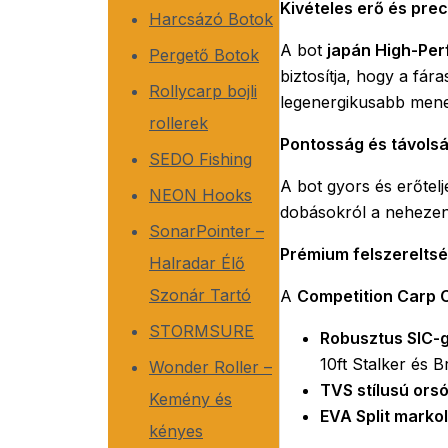
Kivételes erő és prec
Harcsázó Botok
A bot
japán High-Per
Pergető Botok
biztosítja, hogy a fár
Rollycarp bojli
legenergikusabb mene
rollerek
Pontosság és távols
SEDO Fishing
A bot gyors és erőtelj
NEON Hooks
dobásokról a nehezen
SonarPointer –
Prémium felszerelts
Halradar Élő
Szonár Tartó
A
Competition Carp 
STORMSURE
Robusztus SIC-
10ft Stalker és 
Wonder Roller –
TVS stílusú orsó
Kemény és
EVA Split markol
kényes