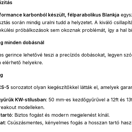
izitás
formance karbonból készült, félparabolikus Blankja
egysz
asztás során mindig uralni tudd a helyzetet. A kiváló csill
külési próbálkozások sem okoznak problémát, így a hal b
ág minden dobásnál
es gerince lehetővé teszi a precíziós dobásokat, legyen szó
 elérhető helyekre.
ég
CS-5
sorozatot olyan kiegészítőkkel látták el, amelyek garan
gyűrűk KW-stílusban
: 50 mm-es kezdőgyűrűvel a 12ft és 1
Breakout modelleken.
tartó
: Biztos fogást és modern megjelenést kínál.
at
: Csúszásmentes, kényelmes fogás a hosszan tartó hasz