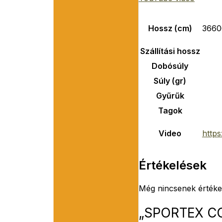
Hossz (cm)
3660
Szállítási hossz
Dobósúly
Súly (gr)
Gyűrűk
Tagok
Video
http
Értékelések
Még nincsenek értéke
„SPORTEX CO