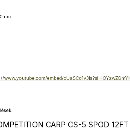
0 cm
s://www.youtube.com/embed/cUaSCd1v3ls?si=IOYzwZGm
lések.
MPETITION CARP CS-5 SPOD 12FT 3.