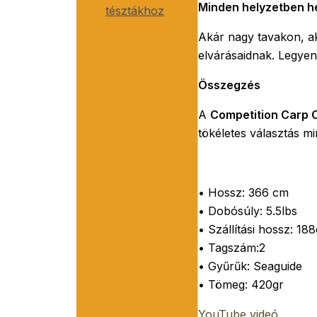
Minden helyzetben he
tésztákhoz
Akár nagy tavakon, a
elvárásaidnak. Legyen 
Összegzés
A
Competition Carp 
tökéletes választás 
• Hossz: 366 cm
• Dobósúly: 5.5lbs
• Szállítási hossz: 18
• Tagszám:2
• Gyűrűk: Seaguide
• Tömeg: 420gr
YouTube videó