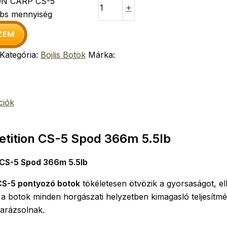
N CARP CS-5
+
bs mennyiség
ZEM
Kategória:
Bojlis Botok
Márka:
ciók
tition CS-5 Spod 366m 5.5lb
 CS-5 Spod 366m 5.5lb
CS-5 pontyozó botok
tökéletesen ötvözik a gyorsaságot, ell
 a botok minden horgászati helyzetben kimagasló teljesít
varázsolnak.