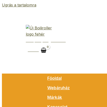
Ugrás a tartalomra
Belépés | Regisztráció
Kosár
Főoldal
Webáruház
Márkák
Kapcsolat