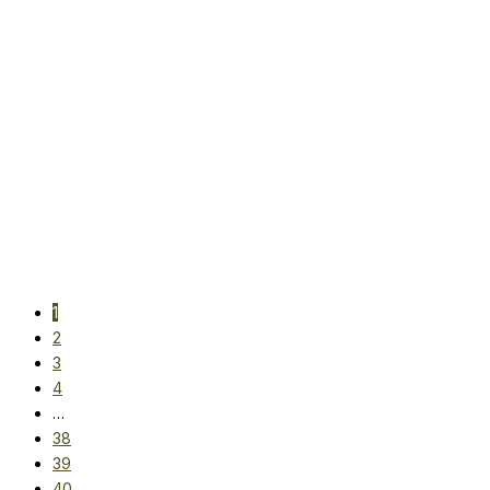
SPORTEX ADVANCER CS-3 CARP
13FT 3.96M 3.75lbs
1
2
3
56 900
Ft
4
…
38
39
40