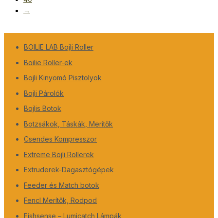
→
BOILIE LAB Bojli Roller
Boilie Roller-ek
Bojli Kinyomó Pisztolyok
Bojli Párolók
Bojlis Botok
Botzsákok, Táskák, Merítők
Csendes Kompresszor
Extreme Bojli Rollerek
Extruderek-Dagasztógépek
Feeder és Match botok
Fencl Merítők, Rodpod
Fishsense – Lumicatch Lámpák