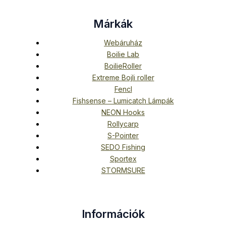
Márkák
Webáruház
Boilie Lab
BoilieRoller
Extreme Bojli roller
Fencl
Fishsense – Lumicatch Lámpák
NEON Hooks
Rollycarp
S-Pointer
SEDO Fishing
Sportex
STORMSURE
Információk