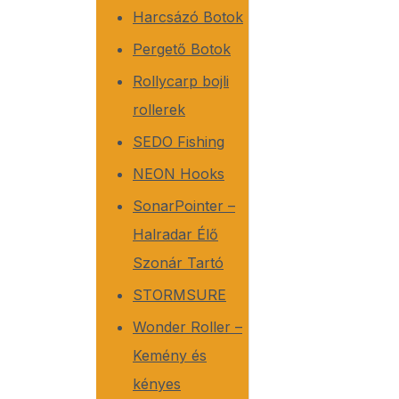
Harcsázó Botok
SonarPoi
Pergető Botok
Rollycarp bojli
rollerek
SEDO Fishing
NEON Hooks
SonarPointer –
Halradar Élő
Szonár Tartó
STORMSURE
Wonder Roller –
Kemény és
kényes