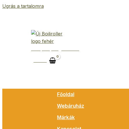
Ugrás a tartalomra
Belépés | Regisztráció
Kosár
Főoldal
Webáruház
Márkák
Kapcsolat