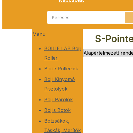
Menu
S-Pointe
BOILIE LAB Bojli
Roller
Boilie Roller-ek
Bojli Kinyomó
Pisztolyok
Bojli Párolók
Bojlis Botok
Botzsákok,
Táskák, Merítők