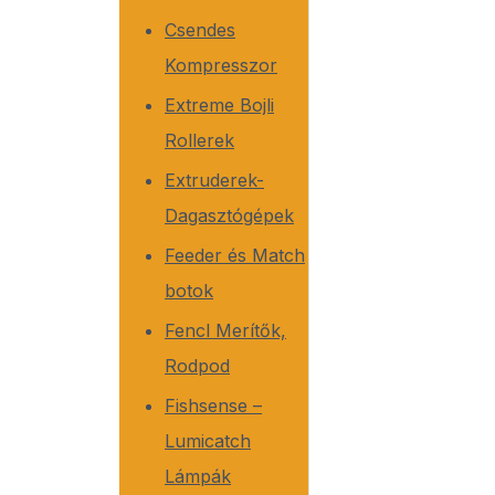
Csendes
Kompresszor
Extreme Bojli
Rollerek
Extruderek-
Dagasztógépek
Feeder és Match
botok
Fencl Merítők,
Rodpod
Fishsense –
Lumicatch
Lámpák