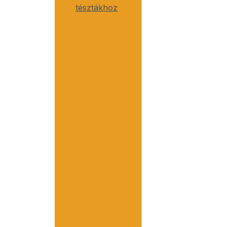
tésztákhoz
S