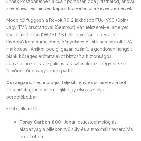
Ennek köszönhetően a csalit pontosan oda juttathatod, ahová
szeretnéd, és minden kapást közvetlenül a kezedben érzel.
Modelltől függően a Revolt RS-2 lakkozott FUJI VSS (Spin)
vagy TVS orsótartóval (Seatrout) van felszerelve, amelyet
kiváló minőségű KW / KL / KT SIC gyűrűsor egészít ki
távdobó konfigurációban, kényelmes és stílusos osztott EVA
markolattal. Amikor pedig igazán számít, a gondosan hangolt
blank bőséges erőtartalékot biztosít a biztonságos
akasztáshoz és az izgalmas fárasztásokhoz – legyen szó
folyóról, tóról vagy tengerpartról.
Összegzés:
Technológia, teljesítmény és stílus – ez a bot
megmutatja, mennyi erő rejlik egy első osztályú
pergetőbotban.
Főbb jellemzők:
Toray Carbon 800:
Japán csúcstechnológiás
alapanyag a pillekönnyű súly és a maximális teherbírás
érdekében.