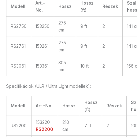
Art.-
Hossz
Száll
Modell
Hossz
Részek
No.
(ft)
hos
275
RS2750
153250
9 ft
2
141 
cm
275
RS2761
153261
9 ft
2
141 
cm
305
RS3061
153361
10 ft
2
156 
cm
Specifikációk (ULR / Ultra Light modellek):
Hossz
Szá
Modell
Art.-No.
Hossz
Részek
(ft)
ho
153220
210
RS2200
7 ft
2
10
RS2200
cm