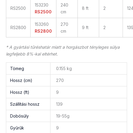
153230
240
RS2500
8 ft
2
12
RS2500
cm
153260
270
RS2800
9 ft
2
13
RS2800
cm
* A gyártási tűréshatár miatt a horgászbot tényleges súlya
legfeljebb 8%-kal eltérhet.
Tömeg
0.155 kg
Hossz (cm)
270
Hossz (ft)
9
Szállítási hossz
139
Dobósúly
19-55g
Gyűrűk
9