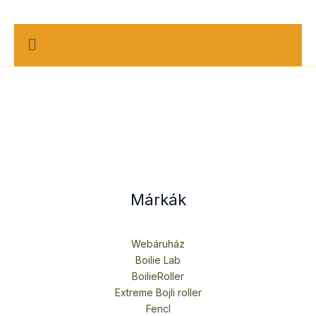
M
e
n
u
Márkák
Webáruház
Boilie Lab
BoilieRoller
Extreme Bojli roller
Fencl