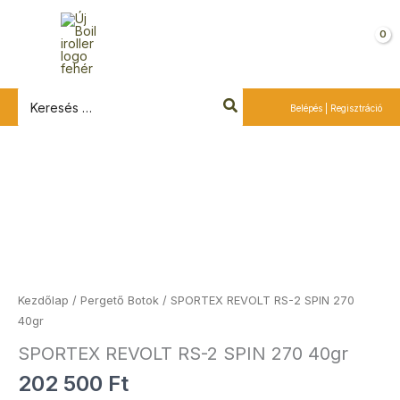
Ugrás
a
Kosár
tartalomra
Search
Belépés | Regisztráció
for:
Kezdőlap
/
Pergető Botok
/ SPORTEX REVOLT RS-2 SPIN 270
40gr
SPORTEX REVOLT RS-2 SPIN 270 40gr
202 500
Ft