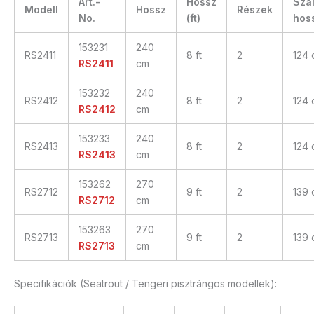
Art.-
Hossz
Szál
Modell
Hossz
Részek
No.
(ft)
hos
153231
240
RS2411
8 ft
2
124 
RS2411
cm
153232
240
RS2412
8 ft
2
124 
RS2412
cm
153233
240
RS2413
8 ft
2
124 
RS2413
cm
153262
270
RS2712
9 ft
2
139 
RS2712
cm
153263
270
RS2713
9 ft
2
139 
RS2713
cm
Specifikációk (Seatrout / Tengeri pisztrángos modellek):