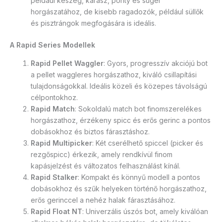
például keszeg, kárász, ponty és sügér
horgászatához, de kisebb ragadozók, például süllők
és pisztrángok megfogására is ideális.
A Rapid Series Modellek
Rapid Pellet Waggler
: Gyors, progresszív akciójú bot
a pellet waggleres horgászathoz, kiváló csillapítási
tulajdonságokkal. Ideális közeli és közepes távolságú
célpontokhoz.
Rapid Match
: Sokoldalú match bot finomszerelékes
horgászathoz, érzékeny spicc és erős gerinc a pontos
dobásokhoz és biztos fárasztáshoz.
Rapid Multipicker
: Két cserélhető spiccel (picker és
rezgőspicc) érkezik, amely rendkívül finom
kapásjelzést és változatos felhasználást kínál.
Rapid Stalker
: Kompakt és könnyű modell a pontos
dobásokhoz és szűk helyeken történő horgászathoz,
erős gerinccel a nehéz halak fárasztásához.
Rapid Float NT
: Univerzális úszós bot, amely kiválóan