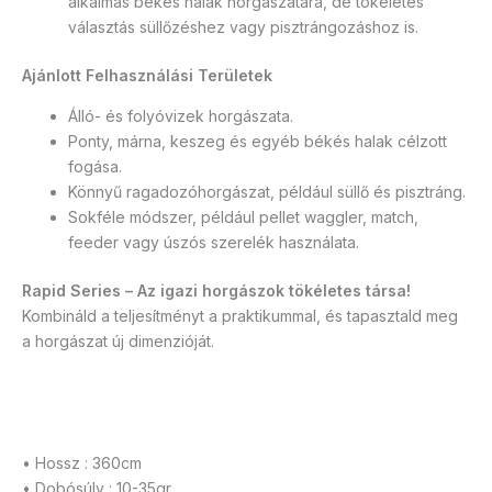
alkalmas békés halak horgászatára, de tökéletes
választás süllőzéshez vagy pisztrángozáshoz is.
Ajánlott Felhasználási Területek
Álló- és folyóvizek horgászata.
Ponty, márna, keszeg és egyéb békés halak célzott
fogása.
Könnyű ragadozóhorgászat, például süllő és pisztráng.
Sokféle módszer, például pellet waggler, match,
feeder vagy úszós szerelék használata.
Rapid Series – Az igazi horgászok tökéletes társa!
Kombináld a teljesítményt a praktikummal, és tapasztald meg
a horgászat új dimenzióját.
• Hossz : 360cm
• Dobósúly : 10-35gr