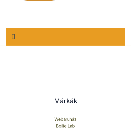
M
e
n
u
Márkák
Webáruház
Boilie Lab