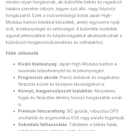
minden olyan horgásznak, aki különféle békés és ragadozó
halakra szeretne célozni, legyen szó álló- vagy folyóvízi
horgászatról. Ezek a csúcsminőségű botok japán High-
Modulus karbon blankkal készültek, amely egyszerre nyújt
erőt, érzékenységet és tartósságot. A különféle modellek
egyedi jellemzőikkel és tulajdonságaikkal alkalmazkodnak a
különböző horgászmódszerekhez és célhalakhoz.
Főbb Jellemzők
Kiváló blankanyag
: Japán High-Modulus karbon a
maximális teljesítményért és érzékenységért.
Progresszív akciók
: Precíz dobások és magabiztos
fárasztás közeli és közepes távolságokon is.
Könnyű, kiegyensúlyozott kialakítás
: Kényelmes
fogás és fárasztási élmény hosszú horgászatok során
is.
Prémium felszereltség
: SIC gyűrűk, robusztus DPS
orsótartók és ergonomikus EVA vagy parafa fogantyúk.
Sokoldalú felhasználás
: Tökéletes a békés halak,