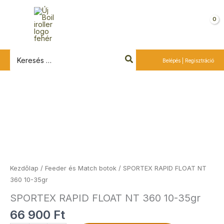
Ugrás
a
Kosár
tartalomra
Search
Belépés | Regisztráció
for:
SPORTEX
RAPID
FLOAT
NT
360
10-
35gr
Kezdőlap
/
Feeder és Match botok
/ SPORTEX RAPID FLOAT NT
mennyiség
360 10-35gr
SPORTEX RAPID FLOAT NT 360 10-35gr
66 900
Ft