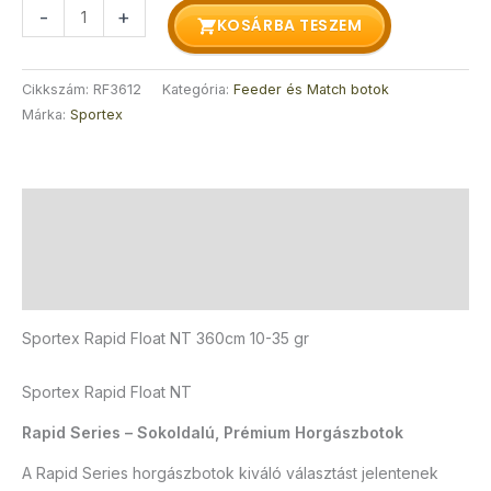
-
+
KOSÁRBA TESZEM
Cikkszám:
RF3612
Kategória:
Feeder és Match botok
Márka:
Sportex
Leírás
További információk
Vélemények (0)
Sportex Rapid Float NT 360cm 10-35 gr
Sportex Rapid Float NT
Rapid Series – Sokoldalú, Prémium Horgászbotok
A Rapid Series horgászbotok kiváló választást jelentenek