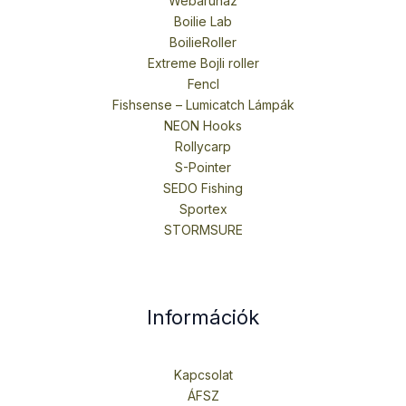
Webáruház
Boilie Lab
BoilieRoller
Extreme Bojli roller
Fencl
Fishsense – Lumicatch Lámpák
NEON Hooks
Rollycarp
S-Pointer
SEDO Fishing
Sportex
STORMSURE
Információk
Kapcsolat
ÁFSZ