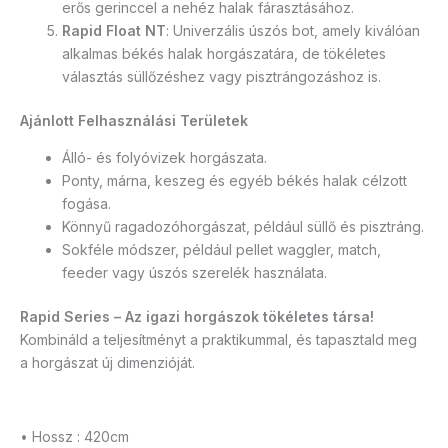
erős gerinccel a nehéz halak fárasztásához.
Rapid Float NT
: Univerzális úszós bot, amely kiválóan
alkalmas békés halak horgászatára, de tökéletes
választás süllőzéshez vagy pisztrángozáshoz is.
Ajánlott Felhasználási Területek
Álló- és folyóvizek horgászata.
Ponty, márna, keszeg és egyéb békés halak célzott
fogása.
Könnyű ragadozóhorgászat, például süllő és pisztráng.
Sokféle módszer, például pellet waggler, match,
feeder vagy úszós szerelék használata.
Rapid Series – Az igazi horgászok tökéletes társa!
Kombináld a teljesítményt a praktikummal, és tapasztald meg
a horgászat új dimenzióját.
• Hossz : 420cm