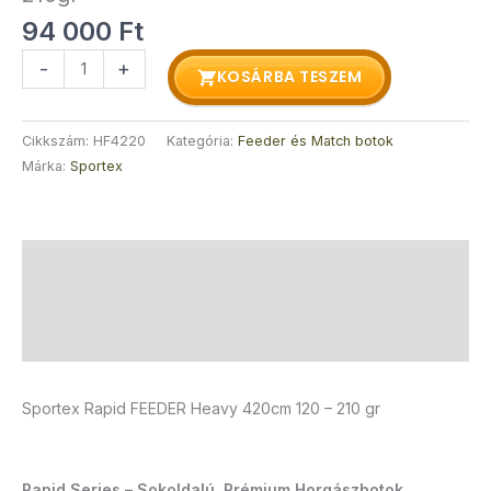
94 000
Ft
-
+
KOSÁRBA TESZEM
Cikkszám:
HF4220
Kategória:
Feeder és Match botok
Márka:
Sportex
Leírás
További információk
Vélemények (0)
Sportex Rapid FEEDER Heavy 420cm 120 – 210 gr
Rapid Series – Sokoldalú, Prémium Horgászbotok