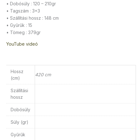
• Dobósúly : 120 – 210gr
• Tagszám : 3+3
• Szállítási hossz : 148 cm
• Gyűrűk : 15
• Tömeg : 379gr
YouTube videó
Hossz
420 cm
(cm)
Szállítási
hossz
Dobósúly
Súly (gr)
Gyűrűk