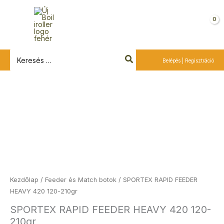
Ugrás
a
Kosár
tartalomra
Search
Belépés | Regisztráció
for:
SPORTEX
RAPID
FEEDER
HEAVY
420
120-
210gr
mennyiség
Kezdőlap
/
Feeder és Match botok
/ SPORTEX RAPID FEEDER
HEAVY 420 120-210gr
SPORTEX RAPID FEEDER HEAVY 420 120-
210gr