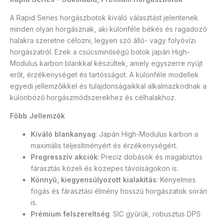
A Rapid Series horgászbotok kiváló választást jelentenek
minden olyan horgásznak, aki különféle békés és ragadozó
halakra szeretne célozni, legyen szó álló- vagy folyóvízi
horgászatról. Ezek a csúcsminőségű botok japán High-
Modulus karbon blankkal készültek, amely egyszerre nyújt
erőt, érzékenységet és tartósságot. A különféle modellek
egyedi jellemzőikkel és tulajdonságaikkal alkalmazkodnak a
különböző horgászmódszerekhez és célhalakhoz.
Főbb Jellemzők
Kiváló blankanyag
: Japán High-Modulus karbon a
maximális teljesítményért és érzékenységért.
Progresszív akciók
: Precíz dobások és magabiztos
fárasztás közeli és közepes távolságokon is.
Könnyű, kiegyensúlyozott kialakítás
: Kényelmes
fogás és fárasztási élmény hosszú horgászatok során
is.
Prémium felszereltség
: SIC gyűrűk, robusztus DPS