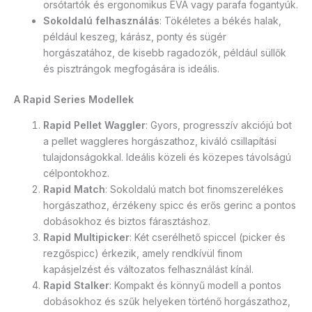
orsótartók és ergonomikus EVA vagy parafa fogantyúk.
Sokoldalú felhasználás
: Tökéletes a békés halak,
például keszeg, kárász, ponty és sügér
horgászatához, de kisebb ragadozók, például süllők
és pisztrángok megfogására is ideális.
A Rapid Series Modellek
Rapid Pellet Waggler
: Gyors, progresszív akciójú bot
a pellet waggleres horgászathoz, kiváló csillapítási
tulajdonságokkal. Ideális közeli és közepes távolságú
célpontokhoz.
Rapid Match
: Sokoldalú match bot finomszerelékes
horgászathoz, érzékeny spicc és erős gerinc a pontos
dobásokhoz és biztos fárasztáshoz.
Rapid Multipicker
: Két cserélhető spiccel (picker és
rezgőspicc) érkezik, amely rendkívül finom
kapásjelzést és változatos felhasználást kínál.
Rapid Stalker
: Kompakt és könnyű modell a pontos
dobásokhoz és szűk helyeken történő horgászathoz,