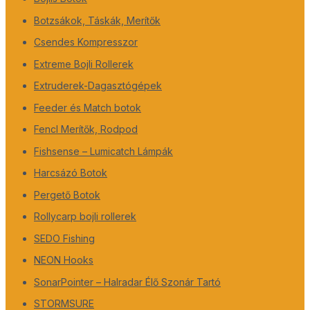
Botzsákok, Táskák, Merítők
Csendes Kompresszor
Extreme Bojli Rollerek
Extruderek-Dagasztógépek
Feeder és Match botok
Fencl Merítők, Rodpod
Fishsense – Lumicatch Lámpák
Harcsázó Botok
Pergető Botok
Rollycarp bojli rollerek
SEDO Fishing
NEON Hooks
SonarPointer – Halradar Élő Szonár Tartó
STORMSURE