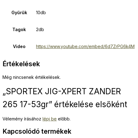
Gyűrűk
10db
Tagok
2db
Video
https://www.youtube.com/embed/6d7ZrPG6k4M
Értékelések
Még nincsenek értékelések.
„SPORTEX JIG-XPERT ZANDER
265 17-53gr” értékelése elsőként
Vélemény írásához
lépj be
előbb.
Kapcsolódó termékek