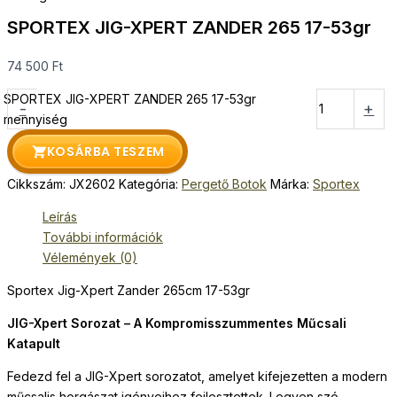
SPORTEX JIG-XPERT ZANDER 265 17-53gr
74 500
Ft
SPORTEX JIG-XPERT ZANDER 265 17-53gr
-
+
mennyiség
KOSÁRBA TESZEM
Cikkszám:
JX2602
Kategória:
Pergető Botok
Márka:
Sportex
Leírás
További információk
Vélemények (0)
Sportex Jig-Xpert Zander 265cm 17-53gr
JIG-Xpert Sorozat – A Kompromisszummentes Műcsali
Katapult
Fedezd fel a JIG-Xpert sorozatot, amelyet kifejezetten a modern
műcsalis horgászat igényeihez fejlesztettek. Legyen szó