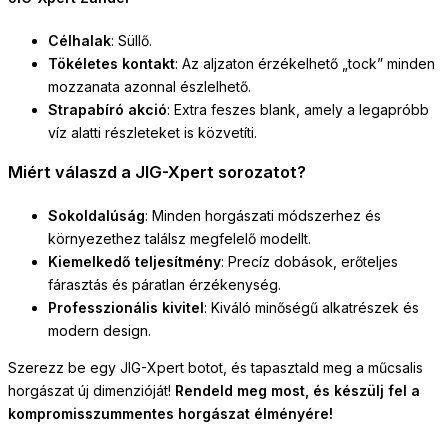
Célhalak
: Süllő.
Tökéletes kontakt
: Az aljzaton érzékelhető „tock” minden
mozzanata azonnal észlelhető.
Strapabíró akció
: Extra feszes blank, amely a legapróbb
víz alatti részleteket is közvetíti.
Miért válaszd a JIG-Xpert sorozatot?
Sokoldalúság
: Minden horgászati módszerhez és
környezethez találsz megfelelő modellt.
Kiemelkedő teljesítmény
: Precíz dobások, erőteljes
fárasztás és páratlan érzékenység.
Professzionális kivitel
: Kiváló minőségű alkatrészek és
modern design.
Szerezz be egy JIG-Xpert botot, és tapasztald meg a műcsalis
horgászat új dimenzióját!
Rendeld meg most, és készülj fel a
kompromisszummentes horgászat élményére!