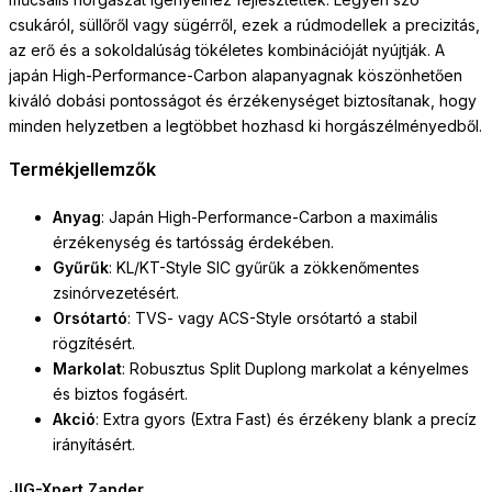
csukáról, süllőről vagy sügérről, ezek a rúdmodellek a precizitás,
az erő és a sokoldalúság tökéletes kombinációját nyújtják. A
japán High-Performance-Carbon alapanyagnak köszönhetően
kiváló dobási pontosságot és érzékenységet biztosítanak, hogy
minden helyzetben a legtöbbet hozhasd ki horgászélményedből.
Termékjellemzők
Anyag
: Japán High-Performance-Carbon a maximális
érzékenység és tartósság érdekében.
Gyűrűk
: KL/KT-Style SIC gyűrűk a zökkenőmentes
zsinórvezetésért.
Orsótartó
: TVS- vagy ACS-Style orsótartó a stabil
rögzítésért.
Markolat
: Robusztus Split Duplong markolat a kényelmes
és biztos fogásért.
Akció
: Extra gyors (Extra Fast) és érzékeny blank a precíz
irányításért.
JIG-Xpert Zander