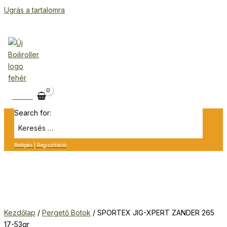
Ugrás a tartalomra
Kosár
Search for:
Belépés | Regisztráció
Kezdőlap
/
Pergető Botok
/ SPORTEX JIG-XPERT ZANDER 265
17-53gr