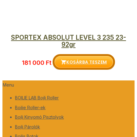
SPORTEX ABSOLUT LEVEL 3 235 23-
92gr
KOSÁRBA TESZEM
181 000
Ft
Menu
BOILIE LAB Bojli Roller
Boilie Roller-ek
Bojli Kinyomó Pisztolyok
Bojli Párolók
Bojlis Botok