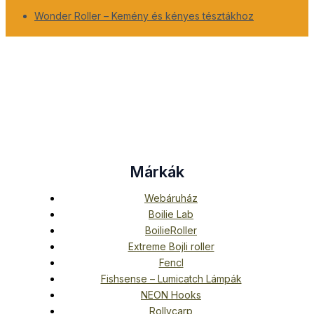
Wonder Roller – Kemény és kényes tésztákhoz
Márkák
Webáruház
Boilie Lab
BoilieRoller
Extreme Bojli roller
Fencl
Fishsense – Lumicatch Lámpák
NEON Hooks
Rollycarp