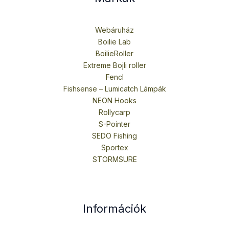
Webáruház
Boilie Lab
BoilieRoller
Extreme Bojli roller
Fencl
Fishsense – Lumicatch Lámpák
NEON Hooks
Rollycarp
S-Pointer
SEDO Fishing
Sportex
STORMSURE
Információk