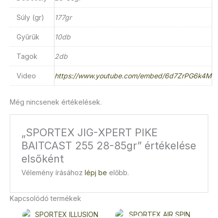
Súly (gr)
177gr
Gyűrűk
10db
Tagok
2db
Video
https://www.youtube.com/embed/6d7ZrPG6k4M
Még nincsenek értékelések.
„SPORTEX JIG-XPERT PIKE
BAITCAST 255 28-85gr” értékelése
elsőként
Vélemény írásához
lépj be
előbb.
Kapcsolódó termékek