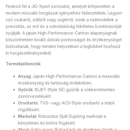
Fedezd fel a JIG-Xpert sorozatot, amelyet kifejezetten a
modern műcsalis horgászat igényeihez fejlesztettek. Legyen
szó csukáról, süllőről vagy sügérről, ezek a rúdmodellek a
precizitás, az erő és a sokoldalúság tökéletes kombinációját
nyújtják. A japán High-Performance-Carbon alapanyagnak
köszönhetően kiváló dobási pontosságot és érzékenységet
biztosítanak, hogy minden helyzetben a legtöbbet hozhasd
ki horgászélményedből.
Termékjellemzők
Anyag
: Japán High-Performance-Carbon a maximális
érzékenység és tartósság érdekében.
Gyűrűk
: KL/KT-Style SIC gyűrűk a zökkenőmentes
zsinórvezetésért.
Orsótartó
: TVS- vagy ACS-Style orsótartó a stabil
rögzítésért.
Markolat
: Robusztus Split Duplong markolat a
kényelmes és biztos fogásért.
Akció
: Extra gyors (Extra Fast) és érzékeny blank a