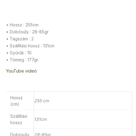
• Hossz : 255cm
• Dobósúly : 28-85gr
• Tagszám : 2
• Szállítási hossz : 131cm
• Gyűrűk : 10
• Tömeg : 177gr
YouTube videó
Hossz
255 cm
(cm)
Szállítási
131cm
hossz
Dobósúly
28-85gr