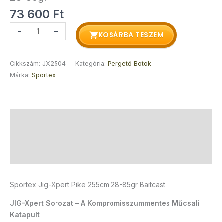
73 600
Ft
-
+
KOSÁRBA TESZEM
Cikkszám:
JX2504
Kategória:
Pergető Botok
Márka:
Sportex
Leírás
További információk
Vélemények (0)
Sportex Jig-Xpert Pike 255cm 28-85gr Baitcast
JIG-Xpert Sorozat – A Kompromisszummentes Műcsali
Katapult