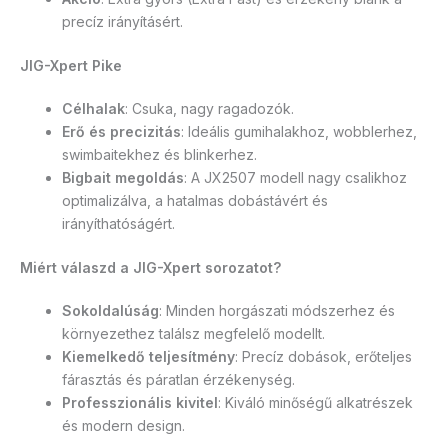
precíz irányításért.
JIG-Xpert Pike
Célhalak
: Csuka, nagy ragadozók.
Erő és precizitás
: Ideális gumihalakhoz, wobblerhez,
swimbaitekhez és blinkerhez.
Bigbait megoldás
: A JX2507 modell nagy csalikhoz
optimalizálva, a hatalmas dobástávért és
irányíthatóságért.
Miért válaszd a JIG-Xpert sorozatot?
Sokoldalúság
: Minden horgászati módszerhez és
környezethez találsz megfelelő modellt.
Kiemelkedő teljesítmény
: Precíz dobások, erőteljes
fárasztás és páratlan érzékenység.
Professzionális kivitel
: Kiváló minőségű alkatrészek
és modern design.