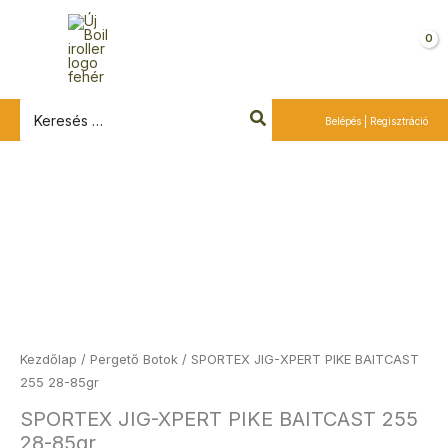
Ugrás
a
Kosár
tartalomra
Search
Belépés | Regisztráció
for:
SPORTEX
JIG-
XPERT
PIKE
BAITCAST
255
28-
85gr
Kezdőlap
/
Pergető Botok
/ SPORTEX JIG-XPERT PIKE BAITCAST
mennyiség
255 28-85gr
SPORTEX JIG-XPERT PIKE BAITCAST 255
28-85gr