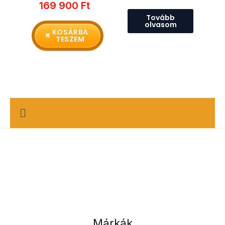
169 900
Ft
Tovább
olvasom
KOSÁRBA
TESZEM
M
e
n
u
Márkák