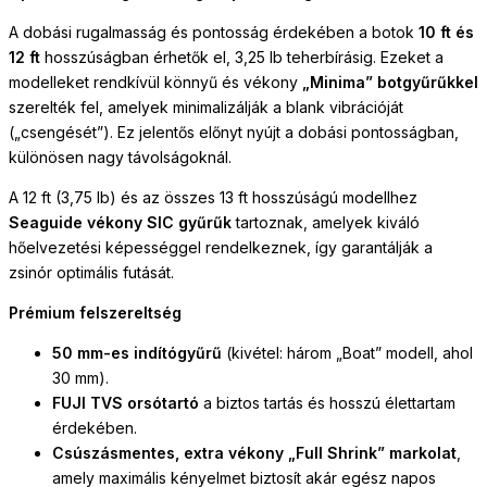
A dobási rugalmasság és pontosság érdekében a botok
10 ft és
12 ft
hosszúságban érhetők el, 3,25 lb teherbírásig. Ezeket a
modelleket rendkívül könnyű és vékony
„Minima” botgyűrűkkel
szerelték fel, amelyek minimalizálják a blank vibrációját
(„csengését”). Ez jelentős előnyt nyújt a dobási pontosságban,
különösen nagy távolságoknál.
A 12 ft (3,75 lb) és az összes 13 ft hosszúságú modellhez
Seaguide vékony SIC gyűrűk
tartoznak, amelyek kiváló
hőelvezetési képességgel rendelkeznek, így garantálják a
zsinór optimális futását.
Prémium felszereltség
50 mm-es indítógyűrű
(kivétel: három „Boat” modell, ahol
30 mm).
FUJI TVS orsótartó
a biztos tartás és hosszú élettartam
érdekében.
Csúszásmentes, extra vékony „Full Shrink” markolat
,
amely maximális kényelmet biztosít akár egész napos