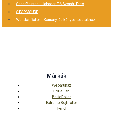
SonarPointer – Halradar Élő Szonár Tartó
STORMSURE
Wonder Roller – Kemény és kényes tésztákhoz
Márkák
Webáruház
Boilie Lab
BoilieRoller
Extreme Bojli roller
Fencl