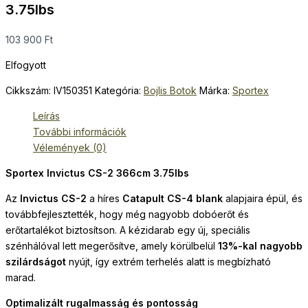
3.75lbs
103 900
Ft
Elfogyott
Cikkszám:
IV150351
Kategória:
Bojlis Botok
Márka:
Sportex
Leírás
További információk
Vélemények (0)
Sportex Invictus CS-2 366cm 3.75lbs
Az
Invictus CS-2
a híres
Catapult CS-4 blank
alapjaira épül, és
továbbfejlesztették, hogy még nagyobb dobóerőt és
erőtartalékot biztosítson. A kézidarab egy új, speciális
szénhálóval lett megerősítve, amely körülbelül
13%-kal nagyobb
szilárdságot
nyújt, így extrém terhelés alatt is megbízható
marad.
Optimalizált rugalmasság és pontosság