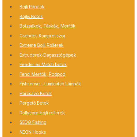
Bojli Párolók
Bojlis Botok
Botzsákok, Táskák, Merítők
Csendes Kompresszor
Extreme Bojli Rollerek
Extruderek-Dagasztógépek
Feeder és Match botok
Fencl Merítők, Rodpod
Fishsense – Lumicatch Lámpák
Harcsázó Botok
Pergető Botok
Rollycarp bojli rollerek
SEDO Fishing
NEON Hooks