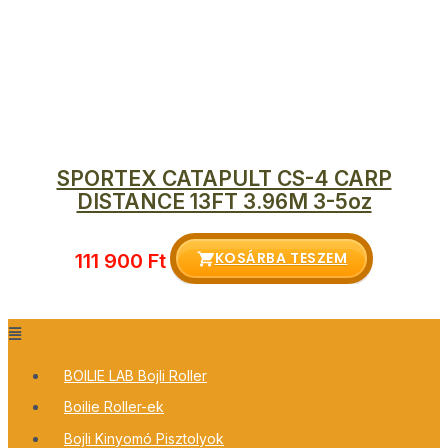
SPORTEX CATAPULT CS-4 CARP
DISTANCE 13FT 3.96M 3-5oz
KOSÁRBA TESZEM
111 900
Ft
BOILIE LAB Bojli Roller
Boilie Roller-ek
Bojli Kinyomó Pisztolyok