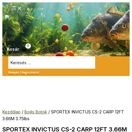
Ugrás
M
a
e
tartalomra
n
u
Kosár
Search
for:
Belépés | Regisztráció
Kezdőlap
/
Bojlis Botok
/ SPORTEX INVICTUS CS-2 CARP 12FT
3.66M 3.75lbs
SPORTEX INVICTUS CS-2 CARP 12FT 3.66M