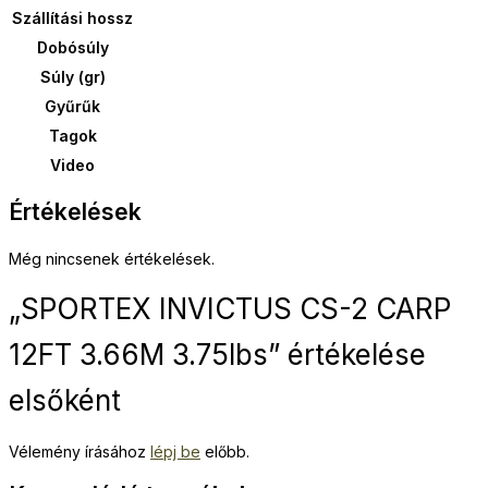
Szállítási hossz
Dobósúly
Súly (gr)
Gyűrűk
Tagok
Video
Értékelések
Még nincsenek értékelések.
„SPORTEX INVICTUS CS-2 CARP
12FT 3.66M 3.75lbs” értékelése
elsőként
Vélemény írásához
lépj be
előbb.