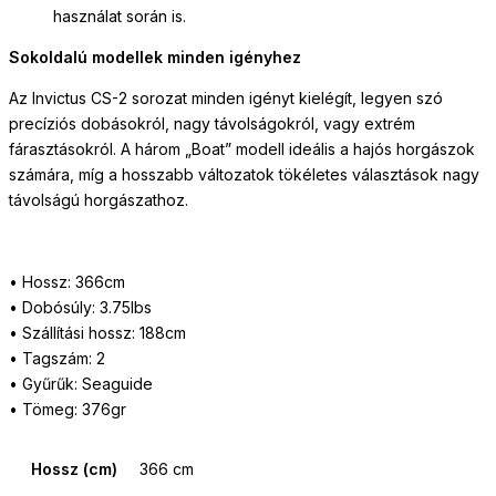
használat során is.
Sokoldalú modellek minden igényhez
Az Invictus CS-2 sorozat minden igényt kielégít, legyen szó
precíziós dobásokról, nagy távolságokról, vagy extrém
fárasztásokról. A három „Boat” modell ideális a hajós horgászok
számára, míg a hosszabb változatok tökéletes választások nagy
távolságú horgászathoz.
• Hossz: 366cm
• Dobósúly: 3.75lbs
• Szállítási hossz: 188cm
• Tagszám: 2
• Gyűrűk: Seaguide
• Tömeg: 376gr
Hossz (cm)
366 cm