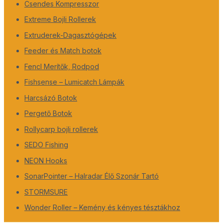
Csendes Kompresszor
Extreme Bojli Rollerek
Extruderek-Dagasztógépek
Feeder és Match botok
Fencl Merítők, Rodpod
Fishsense – Lumicatch Lámpák
Harcsázó Botok
Pergető Botok
Rollycarp bojli rollerek
SEDO Fishing
NEON Hooks
SonarPointer – Halradar Élő Szonár Tartó
STORMSURE
Wonder Roller – Kemény és kényes tésztákhoz