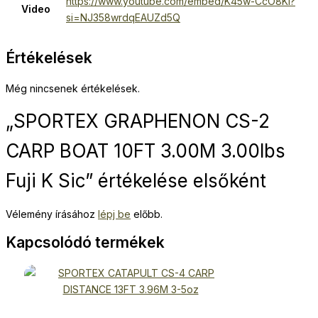
https://www.youtube.com/embed/K45w-CcO8KI?
Video
si=NJ358wrdqEAUZd5Q
Értékelések
Még nincsenek értékelések.
„SPORTEX GRAPHENON CS-2
CARP BOAT 10FT 3.00M 3.00lbs
Fuji K Sic” értékelése elsőként
Vélemény írásához
lépj be
előbb.
Kapcsolódó termékek