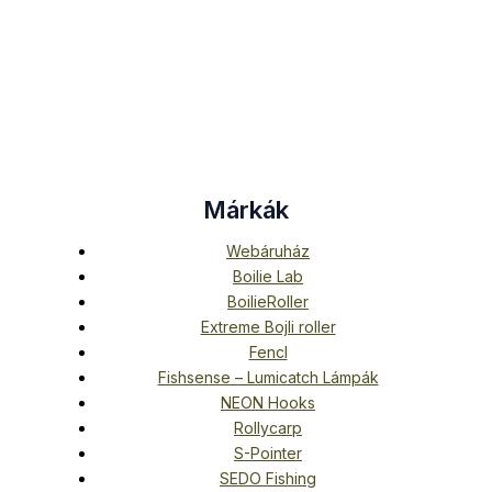
Márkák
Webáruház
Boilie Lab
BoilieRoller
Extreme Bojli roller
Fencl
Fishsense – Lumicatch Lámpák
NEON Hooks
Rollycarp
S-Pointer
SEDO Fishing