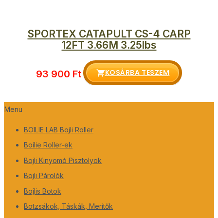
SPORTEX CATAPULT CS-4 CARP
12FT 3.66M 3.25lbs
KOSÁRBA TESZEM
93 900
Ft
Menu
BOILIE LAB Bojli Roller
Boilie Roller-ek
Bojli Kinyomó Pisztolyok
Bojli Párolók
Bojlis Botok
Botzsákok, Táskák, Merítők