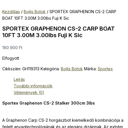
Kezdőlap
/
Bojlis Botok
/ SPORTEX GRAPHENON CS-2 CARP
BOAT 10FT 3.00M 3.00lbs Fuji K Sic
SPORTEX GRAPHENON CS-2 CARP BOAT
10FT 3.00M 3.00lbs Fuji K Sic
160 900
Ft
Elfogyott
Cikkszám:
GH119313
Kategória:
Bojlis Botok
Márka:
Sportex
Leírás
További információk
Vélemények (0)
Sportex Graphenon CS-2 Stalker 300cm 3lbs
A Graphenon Carp CS-2 horgászbot kiemelkedő kombinációja a
fejlett anyagtechnológiának és az elegáns dizájnnak. Az extrém