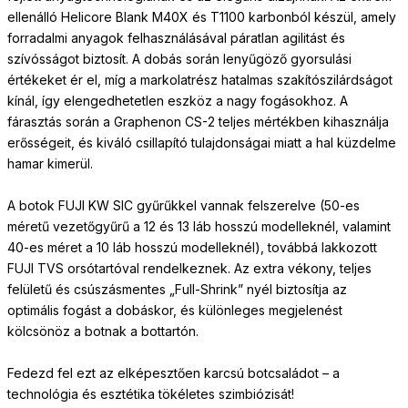
ellenálló Helicore Blank M40X és T1100 karbonból készül, amely
forradalmi anyagok felhasználásával páratlan agilitást és
szívósságot biztosít. A dobás során lenyűgöző gyorsulási
értékeket ér el, míg a markolatrész hatalmas szakítószilárdságot
kínál, így elengedhetetlen eszköz a nagy fogásokhoz. A
fárasztás során a Graphenon CS-2 teljes mértékben kihasználja
erősségeit, és kiváló csillapító tulajdonságai miatt a hal küzdelme
hamar kimerül.
A botok FUJI KW SIC gyűrűkkel vannak felszerelve (50-es
méretű vezetőgyűrű a 12 és 13 láb hosszú modelleknél, valamint
40-es méret a 10 láb hosszú modelleknél), továbbá lakkozott
FUJI TVS orsótartóval rendelkeznek. Az extra vékony, teljes
felületű és csúszásmentes „Full-Shrink” nyél biztosítja az
optimális fogást a dobáskor, és különleges megjelenést
kölcsönöz a botnak a bottartón.
Fedezd fel ezt az elképesztően karcsú botcsaládot – a
technológia és esztétika tökéletes szimbiózisát!