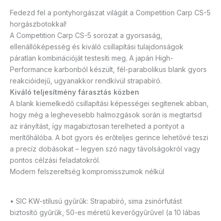
Fedezd fel a pontyhorgászat világát a Competition Carp CS-5
horgászbotokkal!
A Competition Carp CS-5 sorozat a gyorsaság,
ellenállóképesség és kiváló csillapítási tulajdonságok
páratlan kombinációját testesíti meg. A japán High-
Performance karbonból készült, fél-parabolikus blank gyors
reakcióidejű, ugyanakkor rendkívül strapabíró.
Kiváló teljesítmény fárasztás közben
A blank kiemelkedő csillapítási képességei segítenek abban,
hogy még a leghevesebb halmozgások során is megtartsd
az irányítást, így magabiztosan terelheted a pontyot a
merítőhálóba. A bot gyors és erőteljes gerince lehetővé teszi
a precíz dobásokat – legyen szó nagy távolságokról vagy
pontos célzási feladatokról.
Modern felszereltség kompromisszumok nélkül
• SIC KW-stílusú gyűrűk: Strapabíró, sima zsinórfutást
biztosító gyűrűk, 50-es méretű keverőgyűrűvel (a 10 lábas