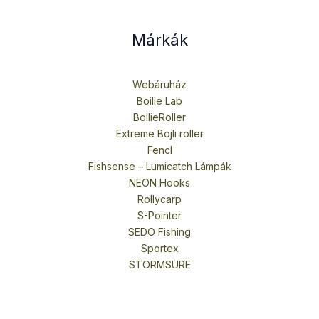
Márkák
Webáruház
Boilie Lab
BoilieRoller
Extreme Bojli roller
Fencl
Fishsense – Lumicatch Lámpák
NEON Hooks
Rollycarp
S-Pointer
SEDO Fishing
Sportex
STORMSURE