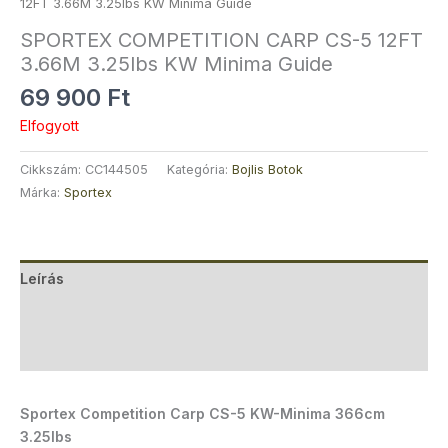
12FT 3.66M 3.25lbs KW Minima Guide
SPORTEX COMPETITION CARP CS-5 12FT
3.66M 3.25lbs KW Minima Guide
69 900
Ft
Elfogyott
Cikkszám:
CC144505
Kategória:
Bojlis Botok
Márka:
Sportex
Leírás
További információk
Vélemények (0)
Sportex Competition Carp CS-5 KW-Minima 366cm
3.25lbs