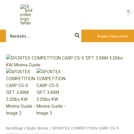
Ugrás
a
Kosár
tartalomra
Search
Belépés | Regisztráció
for:
Kezdőlap
/
Bojlis Botok
/ SPORTEX COMPETITION CARP CS-5