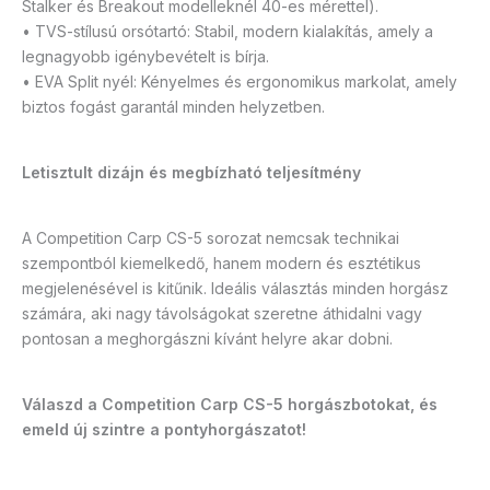
Stalker és Breakout modelleknél 40-es mérettel).
• TVS-stílusú orsótartó: Stabil, modern kialakítás, amely a
legnagyobb igénybevételt is bírja.
• EVA Split nyél: Kényelmes és ergonomikus markolat, amely
biztos fogást garantál minden helyzetben.
Letisztult dizájn és megbízható teljesítmény
A Competition Carp CS-5 sorozat nemcsak technikai
szempontból kiemelkedő, hanem modern és esztétikus
megjelenésével is kitűnik. Ideális választás minden horgász
számára, aki nagy távolságokat szeretne áthidalni vagy
pontosan a meghorgászni kívánt helyre akar dobni.
Válaszd a Competition Carp CS-5 horgászbotokat, és
emeld új szintre a pontyhorgászatot!