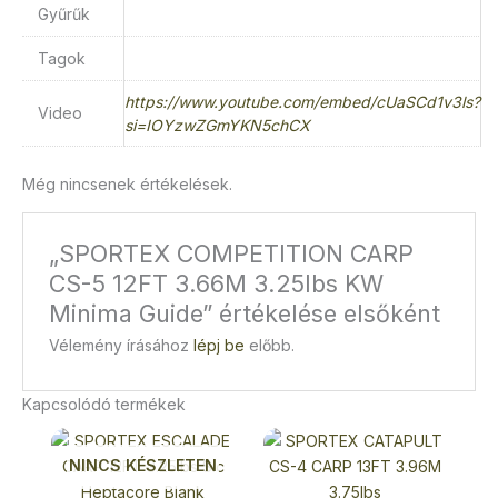
Gyűrűk
Tagok
https://www.youtube.com/embed/cUaSCd1v3ls?
Video
si=IOYzwZGmYKN5chCX
Még nincsenek értékelések.
„SPORTEX COMPETITION CARP
CS-5 12FT 3.66M 3.25lbs KW
Minima Guide” értékelése elsőként
Vélemény írásához
lépj be
előbb.
Kapcsolódó termékek
NINCS KÉSZLETEN