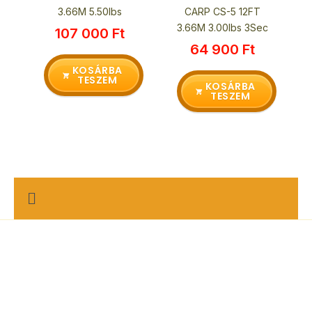
3.66M 5.50lbs
CARP CS-5 12FT
3.66M 3.00lbs 3Sec
107 000
Ft
64 900
Ft
KOSÁRBA
TESZEM
KOSÁRBA
TESZEM
M
e
n
u