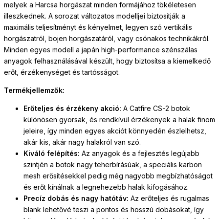
melyek a Harcsa horgászat minden formájához tökéletesen
illeszkednek. A sorozat változatos modelljei biztosítják a
maximális teljesítményt és kényelmet, legyen szó vertikális
horgászatról, bojen horgászatáról, vagy csónakos technikákról.
Minden egyes modell a japán high-performance szénszálas
anyagok felhasználásával készült, hogy biztosítsa a kiemelkedő
erőt, érzékenységet és tartósságot.
Termékjellemzők:
Erőteljes és érzékeny akció:
A Catfire CS-2 botok
különösen gyorsak, és rendkívül érzékenyek a halak finom
jeleire, így minden egyes akciót könnyedén észlelhetsz,
akár kis, akár nagy halakról van szó.
Kiváló felépítés:
Az anyagok és a fejlesztés legújabb
szintjén a botok nagy teherbírásúak, a speciális karbon
mesh erősítésekkel pedig még nagyobb megbízhatóságot
és erőt kínálnak a legnehezebb halak kifogásához.
Precíz dobás és nagy hatótáv:
Az erőteljes és rugalmas
blank lehetővé teszi a pontos és hosszú dobásokat, így