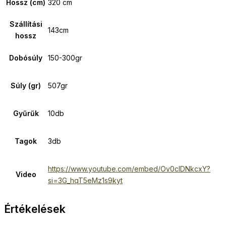
Hossz (cm)
320 cm
Szállítási
143cm
hossz
Dobósúly
150-300gr
Súly (gr)
507gr
Gyűrűk
10db
Tagok
3db
https://www.youtube.com/embed/Ov0cIDNkcxY?
Video
si=3G_hqT5eMz1s9kyt
Értékelések