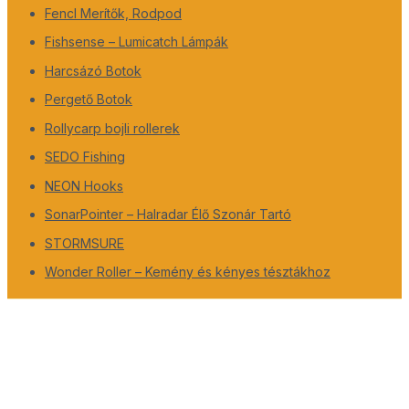
Fencl Merítők, Rodpod
Fishsense – Lumicatch Lámpák
Harcsázó Botok
Pergető Botok
Rollycarp bojli rollerek
SEDO Fishing
NEON Hooks
SonarPointer – Halradar Élő Szonár Tartó
STORMSURE
Wonder Roller – Kemény és kényes tésztákhoz