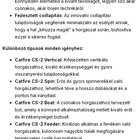
könnyedén elérheted a kívánt távolságot, legyen szó akár
csónakos, akár bojen technikáról.
Fejlesztett csillapítás:
Az innovatív csillapítási
tulajdonságok segítenek minimalizálni az esélyét annak,
hogy a hal „kihúzza magát” a horgászat során, biztosítva
ezzel a sikeres fogást.
Különböző típusok minden igényhez:
Catfire CS-2 Vertical:
Kifejezetten vertikális
horgászathoz, kiváló érzékenységgel és gyors
visszanyerési tulajdonságokkal.
Catfire CS-2 Spin:
Erős és gyors spinnerekkel való
horgászathoz, lehetővé téve a hosszú dobásokat és a
pontos hal irányítást.
Catfire CS-2 Boat:
A csónakos horgászathoz tervezett
bot, amely a könnyed alkalmazhatóság mellett kiváló erőt
és érzékenységet biztosít.
Catfire CS-2 Feeder:
Kiválóan alkalmas a fenéken való
horgászatra, különösen nagyobb halak megfogására
természetes csalik használatával.