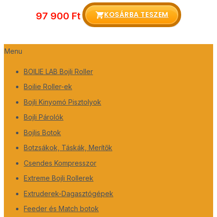
KOSÁRBA TESZEM
97 900
Ft
Menu
BOILIE LAB Bojli Roller
Boilie Roller-ek
Bojli Kinyomó Pisztolyok
Bojli Párolók
Bojlis Botok
Botzsákok, Táskák, Merítők
Csendes Kompresszor
Extreme Bojli Rollerek
Extruderek-Dagasztógépek
Feeder és Match botok