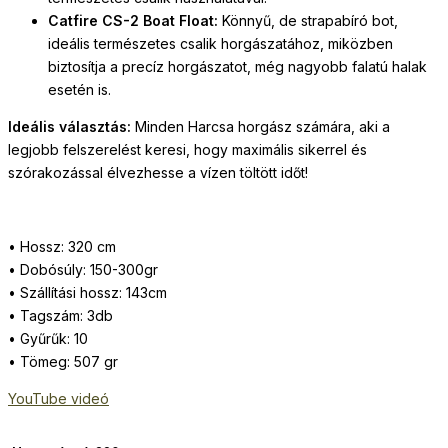
Catfire CS-2 Boat Float:
Könnyű, de strapabíró bot,
ideális természetes csalik horgászatához, miközben
biztosítja a precíz horgászatot, még nagyobb falatú halak
esetén is.
Ideális választás:
Minden Harcsa horgász számára, aki a
legjobb felszerelést keresi, hogy maximális sikerrel és
szórakozással élvezhesse a vízen töltött időt!
• Hossz: 320 cm
• Dobósúly: 150-300gr
• Szállítási hossz: 143cm
• Tagszám: 3db
• Gyűrűk: 10
• Tömeg: 507
gr
YouTube videó