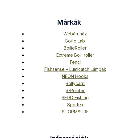
Márkák
Webáruház
Boilie Lab
BoilieRoller
Extreme Bojli roller
Fencl
Fishsense – Lumicatch Lámpák
NEON Hooks
Rollycarp
S-Pointer
SEDO Fishing
Sportex
STORMSURE