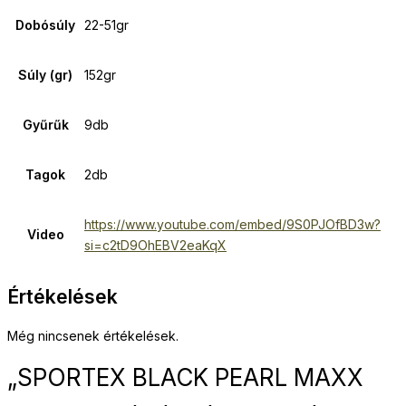
Dobósúly
22-51gr
Súly (gr)
152gr
Gyűrűk
9db
Tagok
2db
https://www.youtube.com/embed/9S0PJOfBD3w?
Video
si=c2tD9OhEBV2eaKqX
Értékelések
Még nincsenek értékelések.
„SPORTEX BLACK PEARL MAXX