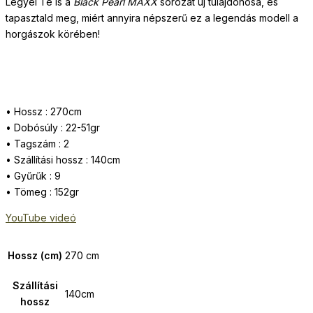
Legyél Te is a
Black Pearl MAXX
sorozat új tulajdonosa, és
tapasztald meg, miért annyira népszerű ez a legendás modell a
horgászok körében!
• Hossz : 270cm
• Dobósúly : 22-51gr
• Tagszám : 2
• Szállítási hossz : 140cm
• Gyűrűk : 9
• Tömeg : 152gr
YouTube videó
Hossz (cm)
270 cm
Szállítási
140cm
hossz