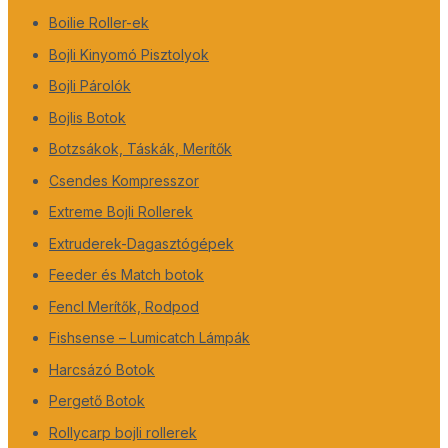
Boilie Roller-ek
Bojli Kinyomó Pisztolyok
Bojli Párolók
Bojlis Botok
Botzsákok, Táskák, Merítők
Csendes Kompresszor
Extreme Bojli Rollerek
Extruderek-Dagasztógépek
Feeder és Match botok
Fencl Merítők, Rodpod
Fishsense – Lumicatch Lámpák
Harcsázó Botok
Pergető Botok
Rollycarp bojli rollerek