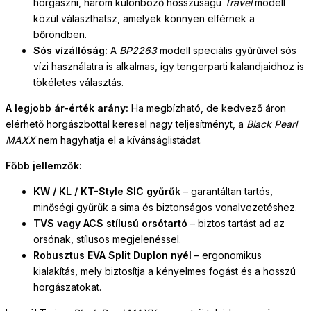
horgászni, három különböző hosszúságú
Travel
modell
közül választhatsz, amelyek könnyen elférnek a
bőröndben.
Sós vízállóság:
A
BP2263
modell speciális gyűrűivel sós
vízi használatra is alkalmas, így tengerparti kalandjaidhoz is
tökéletes választás.
A legjobb ár-érték arány:
Ha megbízható, de kedvező áron
elérhető horgászbottal keresel nagy teljesítményt, a
Black Pearl
MAXX
nem hagyhatja el a kívánságlistádat.
Főbb jellemzők:
KW / KL / KT-Style SIC gyűrűk
– garantáltan tartós,
minőségi gyűrűk a sima és biztonságos vonalvezetéshez.
TVS vagy ACS stílusú orsótartó
– biztos tartást ad az
orsónak, stílusos megjelenéssel.
Robusztus EVA Split Duplon nyél
– ergonomikus
kialakítás, mely biztosítja a kényelmes fogást és a hosszú
horgászatokat.