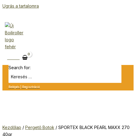
Ugrás a tartalomra
Kosár
Search for:
Belépés | Regisztráció
Kezdőlap
/
Pergető Botok
/ SPORTEX BLACK PEARL MAXX 270
40gr