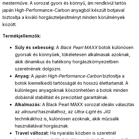
mesterműve. A sorozat gyors és könnyű, ám rendkívül tartós
japán High-Performance-Carbon anyagból készült botjaival
biztosítja a kiváló horgászteljesítményt minden körülmények
között.
Termékjellemzők:
Súly és sebesség:
A
Black Pearl MAXX
botok különösen
gyorsak és könnyűek, tökéletesen alkalmasak azoknak,
akik dinamikus és hatékony horgászkörnyezetben
szeretnének dolgozni.
Anyag:
A
japán High-Performance-Carbon
biztosítja a
botok kiemelkedő tartósságát és hosszú élettartamát. A
különleges anyagoknak köszönhetően a botok minden
dobásnál stabilitást és precizitást garantálnak.
Alkalmazás:
A Black Pearl MAXX sorozat ideális választás
az
allround
használathoz, az
Ultra-Light
és
JIG
technikákhoz is, különösen azoknak, akik műcsalik
használatával horgásznak.
Travel változat:
Ha nyaralás közben is szeretnél