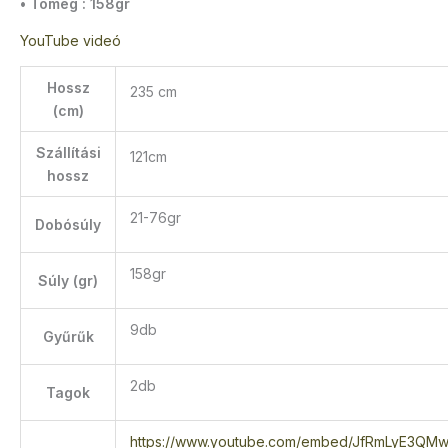
• Tömeg : 158gr
YouTube videó
Hossz
235 cm
(cm)
Szállítási
121cm
hossz
21-76gr
Dobósúly
158gr
Súly (gr)
9db
Gyűrűk
2db
Tagok
https://www.youtube.com/embed/JfRmLyE3QM