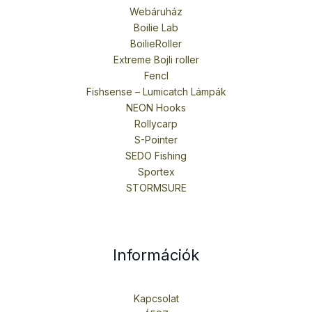
Webáruház
Boilie Lab
BoilieRoller
Extreme Bojli roller
Fencl
Fishsense – Lumicatch Lámpák
NEON Hooks
Rollycarp
S-Pointer
SEDO Fishing
Sportex
STORMSURE
Információk
Kapcsolat