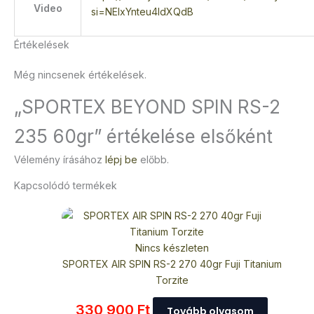
Video
si=NEIxYnteu4ldXQdB
Értékelések
Még nincsenek értékelések.
„SPORTEX BEYOND SPIN RS-2
235 60gr” értékelése elsőként
Vélemény írásához
lépj be
előbb.
Kapcsolódó termékek
Nincs készleten
SPORTEX AIR SPIN RS-2 270 40gr Fuji Titanium
Torzite
330 900
Ft
Tovább olvasom