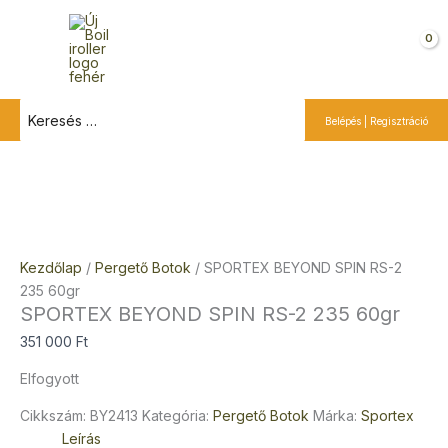
Ugrás
M
a
e
Kosár
tartalomra
n
u
Search
Belépés | Regisztráció
for:
Kezdőlap
/
Pergető Botok
/ SPORTEX BEYOND SPIN RS-2
235 60gr
SPORTEX BEYOND SPIN RS-2 235 60gr
351 000
Ft
Elfogyott
Cikkszám:
BY2413
Kategória:
Pergető Botok
Márka:
Sportex
Leírás