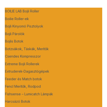
BOILIE LAB Bojli Roller
Boilie Roller-ek
Bojli Kinyomó Pisztolyok
Bojli Párolók
Bojlis Botok
Botzsákok, Táskák, Merítők
Csendes Kompresszor
Extreme Bojli Rollerek
Extruderek-Dagasztógépek
Feeder és Match botok
Fencl Merítők, Rodpod
Fishsense – Lumicatch Lámpák
Harcsázó Botok