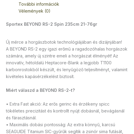
További információk
Vélemények (0)
Sportex BEYOND RS-2 Spin 235cm 21-76gr
Új mérce a horgászbotok technológiájában és dizájnjában!
A BEYOND RS-2 egy igazi erőmű a ragadozóhalas horgászok
számára, amely új szintre emeli a horgászat élményét! Az
innovatív, hétoldalú Heptacore-Blank a legjobb T1100
karbonrostokból készült, és lenyűgöző teljesítményt, valamint
kivételes kapásérzékelést biztosít.
Miért válaszd a BEYOND RS-2-t?
• Extra Fast akció: Az erős gerinc és érzékeny spicc
tökéletes precizitást és kontrollt nyújt dobásnál, bevágásnál
és fárasztásnál.
• Maximális dobási pontosság: Az extra könnyű, karcsú
SEAGUIDE Titanium SIC-gyűrűk segítik a zsinór sima futását,