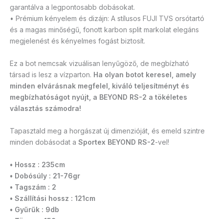
garantálva a legpontosabb dobásokat.
• Prémium kényelem és dizájn: A stílusos FUJI TVS orsótartó
és a magas minőségű, fonott karbon split markolat elegáns
megjelenést és kényelmes fogást biztosít.
Ez a bot nemcsak vizuálisan lenyűgöző, de megbízható
társad is lesz a vízparton.
Ha olyan botot keresel, amely
minden elvárásnak megfelel, kiváló teljesítményt és
megbízhatóságot nyújt, a BEYOND RS-2 a tökéletes
választás számodra!
Tapasztald meg a horgászat új dimenzióját, és emeld szintre
minden dobásodat a
Sportex BEYOND RS-2
-vel!
• Hossz : 235cm
• Dobósúly : 21-76gr
• Tagszám : 2
• Szállítási hossz : 121cm
• Gyűrűk : 9db