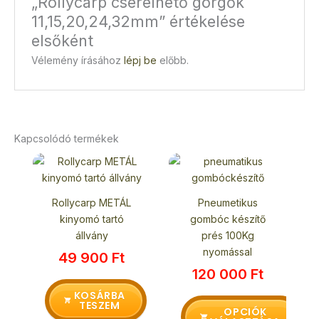
„Rollycarp cserélhető görgők
11,15,20,24,32mm” értékelése
elsőként
Vélemény írásához
lépj be
előbb.
Kapcsolódó termékek
Ennek
a
terméknek
Rollycarp METÁL
Pneumetikus
több
kinyomó tartó
gombóc készítő
variációja
állvány
prés 100Kg
van.
nyomással
49 900
Ft
A
120 000
Ft
változatok
a
KOSÁRBA
TESZEM
termékoldalon
OPCIÓK