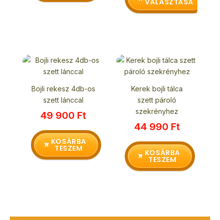
VÁLASZTÁSA
választhatók
ki
Bojli rekesz 4db-os
Kerek bojli tálca
szett lánccal
szett pároló
szekrényhez
49 900
Ft
44 990
Ft
KOSÁRBA
TESZEM
KOSÁRBA
TESZEM