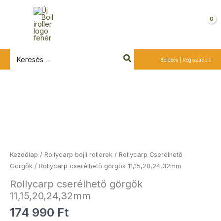
Ugrás
a
Kosár
tartalomra
Search
Belépés | Regisztráció
for:
Rollycarp
cserélhető
görgők
11,15,20,24,32mm
mennyiség
Kezdőlap
/
Rollycarp bojli rollerek
/
Rollycarp Cserélhető
Görgők
/ Rollycarp cserélhető görgők 11,15,20,24,32mm
Rollycarp cserélhető görgők
11,15,20,24,32mm
174 990
Ft