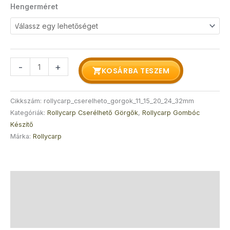
Hengerméret
-
+
KOSÁRBA TESZEM
Cikkszám:
rollycarp_cserelheto_gorgok_11_15_20_24_32mm
Kategóriák:
Rollycarp Cserélhető Görgők
,
Rollycarp Gombóc
Készítő
Márka:
Rollycarp
Leírás
További információk
Vélemények (0)