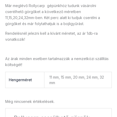
Már meglévő Rollycarp gépünkhöz tudunk vásárolni
cserélhető görgőket a következő méretben
11,15,20,24,32mm-ben. Két perc alatt ki tudjuk cserélni a
görgőket és már folytathatjuk is a bojligyűrást.
Rendelésnél jelezni kell a kívánt méretet, az ár 1db-ra
vonatkozik!
Az árak minden esetben tartalmazzák a nemzetközi szállítás
költségét!
11 mm, 15 mm, 20 mm, 24 mm, 32
Hengerméret
mm
Még nincsenek értékelések.