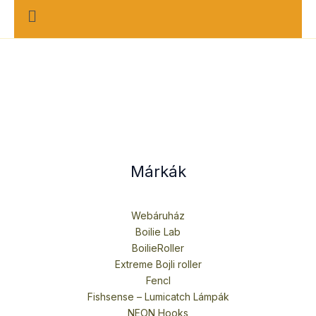
M
e
n
u
Márkák
Webáruház
Boilie Lab
BoilieRoller
Extreme Bojli roller
Fencl
Fishsense – Lumicatch Lámpák
NEON Hooks