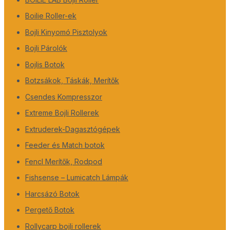
Boilie Roller-ek
Bojli Kinyomó Pisztolyok
Bojli Párolók
Bojlis Botok
Botzsákok, Táskák, Merítők
Csendes Kompresszor
Extreme Bojli Rollerek
Extruderek-Dagasztógépek
Feeder és Match botok
Fencl Merítők, Rodpod
Fishsense – Lumicatch Lámpák
Harcsázó Botok
Pergető Botok
Rollycarp bojli rollerek