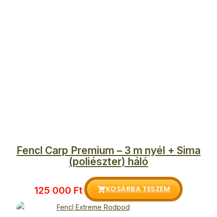
Fencl Carp Premium – 3 m nyél + Sima
(poliészter) háló
KOSÁRBA TESZEM
125 000
Ft