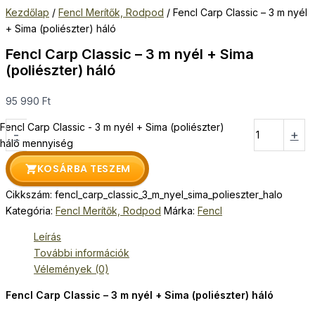
Kezdőlap
/
Fencl Merítők, Rodpod
/ Fencl Carp Classic – 3 m nyél
+ Sima (poliészter) háló
Fencl Carp Classic – 3 m nyél + Sima
(poliészter) háló
95 990
Ft
Fencl Carp Classic - 3 m nyél + Sima (poliészter)
-
+
háló mennyiség
KOSÁRBA TESZEM
Cikkszám:
fencl_carp_classic_3_m_nyel_sima_polieszter_halo
Kategória:
Fencl Merítők, Rodpod
Márka:
Fencl
Leírás
További információk
Vélemények (0)
Fencl Carp Classic – 3 m nyél + Sima (poliészter) háló