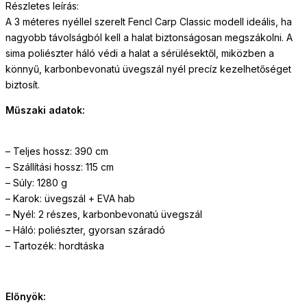
Részletes leírás:
A 3 méteres nyéllel szerelt Fencl Carp Classic modell ideális, ha
nagyobb távolságból kell a halat biztonságosan megszákolni. A
sima poliészter háló védi a halat a sérülésektől, miközben a
könnyű, karbonbevonatú üvegszál nyél precíz kezelhetőséget
biztosít.
Műszaki adatok:
– Teljes hossz: 390 cm
– Szállítási hossz: 115 cm
– Súly: 1280 g
– Karok: üvegszál + EVA hab
– Nyél: 2 részes, karbonbevonatú üvegszál
– Háló: poliészter, gyorsan száradó
– Tartozék: hordtáska
Előnyök: