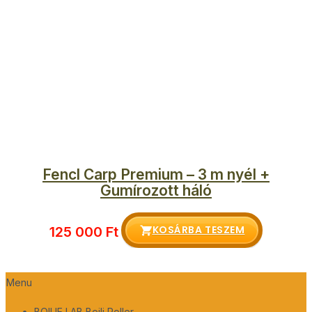
Fencl Carp Premium – 3 m nyél +
Gumírozott háló
KOSÁRBA TESZEM
125 000
Ft
Menu
BOILIE LAB Bojli Roller