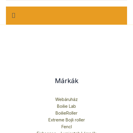
M
e
n
u
Márkák
Webáruház
Boilie Lab
BoilieRoller
Extreme Bojli roller
Fencl