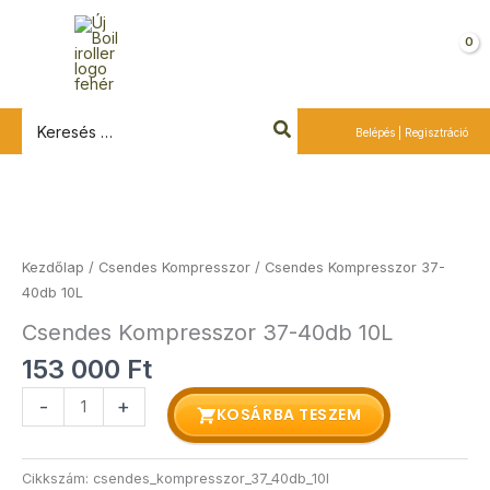
Ugrás
a
Kosár
tartalomra
Search
Belépés | Regisztráció
for:
Csendes
Kompresszor
37-
Kezdőlap
/
Csendes Kompresszor
/ Csendes Kompresszor 37-
40db
40db 10L
10L
Csendes Kompresszor 37-40db 10L
mennyiség
153 000
Ft
-
+
KOSÁRBA TESZEM
Cikkszám:
csendes_kompresszor_37_40db_10l