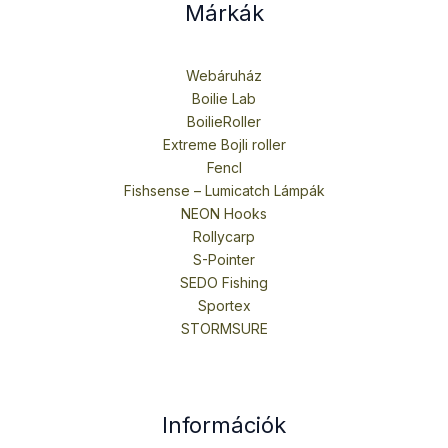
Márkák
Webáruház
Boilie Lab
BoilieRoller
Extreme Bojli roller
Fencl
Fishsense – Lumicatch Lámpák
NEON Hooks
Rollycarp
S-Pointer
SEDO Fishing
Sportex
STORMSURE
Információk