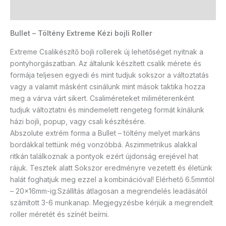
Vélemények (0)
Bullet – Töltény Extreme Kézi bojli Roller
Extreme Csalikészítő bojli rollerek új lehetőséget nyitnak a
pontyhorgászatban. Az általunk készített csalik mérete és
formája teljesen egyedi és mint tudjuk sokszor a változtatás
vagy a valamit másként csinálunk mint mások taktika hozza
meg a várva várt sikert. Csaliméreteket miliméterenként
tudjuk változtatni és mindemelett rengeteg formát kínálunk
házi bojli, popup, vagy csali készítésére.
Abszolute extrém forma a Bullet – töltény melyet markáns
bordákkal tettünk még vonzóbbá. Aszimmetrikus alakkal
ritkán találkoznak a pontyok ezért újdonság erejével hat
rájuk. Tesztek alatt Sokszor eredményre vezetett és életünk
halát foghatjuk meg ezzel a kombinációval! Elérhető 6.5mmtöl
– 20x16mm-ig.Szállítás átlagosan a megrendelés leadásától
számított 3-6 munkanap. Megjegyzésbe kérjük a megrendelt
roller méretét és színét beírni.