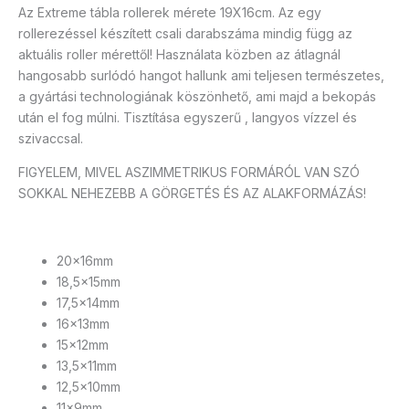
Az Extreme tábla rollerek mérete 19X16cm. Az egy
rollerezéssel készített csali darabszáma mindig függ az
aktuális roller mérettől! Használata közben az átlagnál
hangosabb surlódó hangot hallunk ami teljesen természetes,
a gyártási technologiának köszönhető, ami majd a bekopás
után el fog múlni. Tisztítása egyszerű , langyos vízzel és
szivaccsal.
FIGYELEM, MIVEL ASZIMMETRIKUS FORMÁRÓL VAN SZÓ
SOKKAL NEHEZEBB A GÖRGETÉS ÉS AZ ALAKFORMÁZÁS!
20x16mm
18,5x15mm
17,5x14mm
16x13mm
15x12mm
13,5x11mm
12,5x10mm
11x9mm