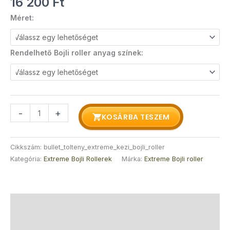
16 200
Ft
Méret:
Rendelhető Bojli roller anyag színek:
-
+
KOSÁRBA TESZEM
Cikkszám:
bullet_tolteny_extreme_kezi_bojli_roller
Kategória:
Extreme Bojli Rollerek
Márka:
Extreme Bojli roller
Leírás
További információk