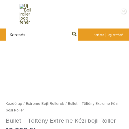
Ugrás
a
Kosár
tartalomra
Search
Belépés | Regisztráció
for:
Bullet
-
Töltény
Extreme
Kézi
bojli
Roller
mennyiség
Kezdőlap
/
Extreme Bojli Rollerek
/ Bullet – Töltény Extreme Kézi
bojli Roller
Bullet – Töltény Extreme Kézi bojli Roller