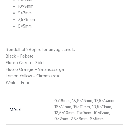
10x8mm
9x7mm
7,5x6mm
6x5mm
Rendelhető Bojli roller anyag színek:
Black – Fekete
Fluoro Green – Zöld
Fluoro Orange – Narancssárga
Lemon Yellow – Citromsárga
White – Fehér
0x16mm, 18,5x15mm, 17,5x14mm,
16x13mm, 15x12mm, 13,5x11mm,
Méret:
12,5x10mm, 11x9mm, 10x8mm,
9x7mm, 7,5x6mm, 6x5mm