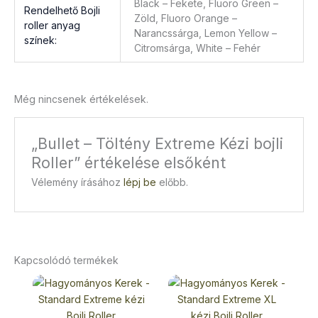
Black – Fekete, Fluoro Green –
Rendelhető Bojli
Zöld, Fluoro Orange –
roller anyag
Narancssárga, Lemon Yellow –
színek:
Citromsárga, White – Fehér
Még nincsenek értékelések.
„Bullet – Töltény Extreme Kézi bojli
Roller” értékelése elsőként
Vélemény írásához
lépj be
előbb.
Kapcsolódó termékek
Ennek
Ennek
a
a
terméknek
terméknek