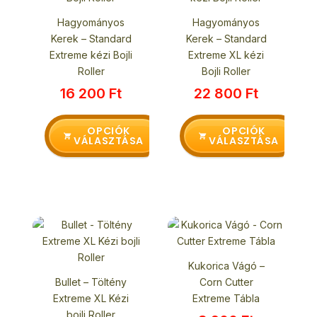
több
több
Hagyományos
Hagyományos
variációja
variációja
Kerek – Standard
Kerek – Standard
van.
van.
Extreme kézi Bojli
Extreme XL kézi
A
A
Roller
Bojli Roller
változatok
változatok
16 200
Ft
22 800
Ft
a
a
termékoldalon
termékoldalon
választhatók
választhatók
OPCIÓK
OPCIÓK
VÁLASZTÁSA
VÁLASZTÁSA
ki
ki
Ennek
Ennek
a
a
terméknek
terméknek
Kukorica Vágó –
több
több
Bullet – Töltény
Corn Cutter
variációja
variációja
Extreme XL Kézi
Extreme Tábla
van.
van.
bojli Roller