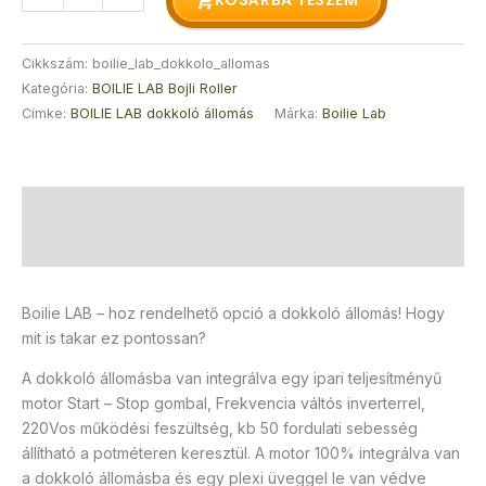
KOSÁRBA TESZEM
Cikkszám:
boilie_lab_dokkolo_allomas
Kategória:
BOILIE LAB Bojli Roller
Címke:
BOILIE LAB dokkoló állomás
Márka:
Boilie Lab
Leírás
Vélemények (0)
Boilie LAB – hoz rendelhető opció a dokkoló állomás! Hogy
mit is takar ez pontossan?
A dokkoló állomásba van integrálva egy ipari teljesítményű
motor Start – Stop gombal, Frekvencia váltós inverterrel,
220Vos működési feszültség, kb 50 fordulati sebesség
állítható a potméteren keresztül. A motor 100% integrálva van
a dokkoló állomásba és egy plexi üveggel le van védve