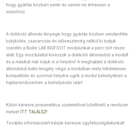
hogy gyártás közben senki és semmi ne érhessen a
motorhoz.
A dokkoló állomás lényege hogy gyártás közben mindenféle
bütykölés, csavarozás és időveszteség nélkül ki tudjuk
cserélni a Boilie LAB BIGFOOT modulunkat a perc tört része
alatt. Egy mozdulattal kiveszük a dokkoló állomásból a modult
és a másikat már toljuk is a helyére! A meghajtást a dokkoló
állomásból kiáló tengely végzi a modulban mely tökéletesen
kompatibilis és azonnal helyére ugrik a modul belselyében a
hajtásrendszerben a behelyezés után!
Külön kérésre pneumetikus szeletelővel bővíthető a rendszer
melyet
ITT TALÁLSZ!
További információért kérjük keresse ügyfélszolgálatunkat!