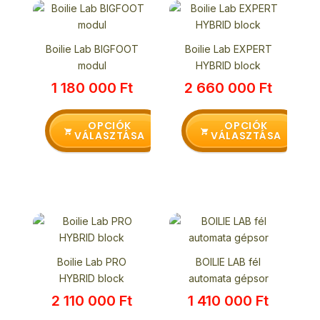
Ennek
Ennek
a
a
terméknek
terméknek
Boilie Lab BIGFOOT
Boilie Lab EXPERT
több
több
modul
HYBRID block
variációja
variációja
1 180 000
Ft
2 660 000
Ft
van.
van.
A
A
változatok
változatok
OPCIÓK
OPCIÓK
VÁLASZTÁSA
VÁLASZTÁSA
a
a
termékoldalon
termékoldalon
választhatók
választhatók
ki
ki
Ennek
Ennek
a
a
terméknek
terméknek
Boilie Lab PRO
BOILIE LAB fél
több
több
HYBRID block
automata gépsor
variációja
variációja
2 110 000
Ft
1 410 000
Ft
van.
van.
A
A