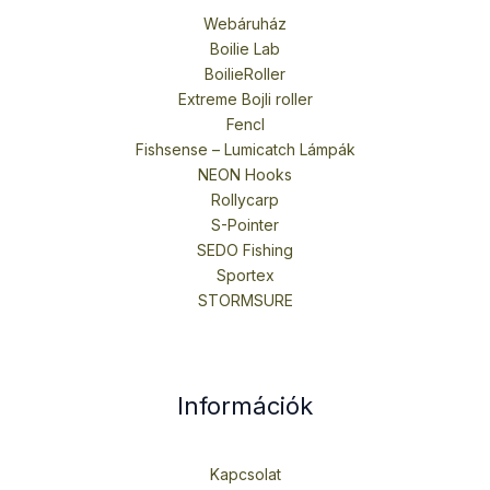
Webáruház
Boilie Lab
BoilieRoller
Extreme Bojli roller
Fencl
Fishsense – Lumicatch Lámpák
NEON Hooks
Rollycarp
S-Pointer
SEDO Fishing
Sportex
STORMSURE
Információk
Kapcsolat