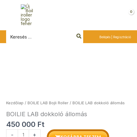
Ugrás
a
Kosár
tartalomra
Search
Belépés | Regisztráció
for:
BOILIE
LAB
dokkoló
állomás
mennyiség
Kezdőlap
/
BOILIE LAB Bojli Roller
/ BOILIE LAB dokkoló állomás
BOILIE LAB dokkoló állomás
450 000
Ft
-
+