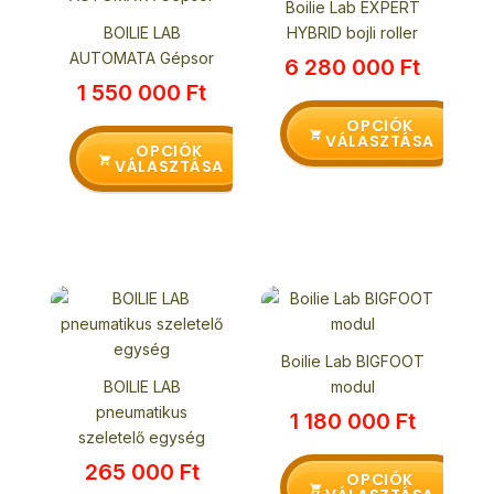
Boilie Lab EXPERT
terméknek
terméknek
BOILIE LAB
HYBRID bojli roller
több
több
AUTOMATA Gépsor
6 280 000
Ft
variációja
variációja
1 550 000
Ft
van.
van.
A
A
OPCIÓK
VÁLASZTÁSA
változatok
változatok
OPCIÓK
VÁLASZTÁSA
a
a
termékoldalon
termékoldalon
választhatók
választhatók
ki
ki
Ennek
a
terméknek
Boilie Lab BIGFOOT
több
BOILIE LAB
modul
variációja
pneumatikus
1 180 000
Ft
van.
szeletelő egység
A
265 000
Ft
változatok
OPCIÓK