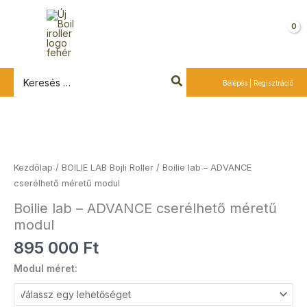
Ugrás
a
Kosár
tartalomra
Search
Belépés | Regisztráció
for:
Boilie
lab
-
Kezdőlap
/
BOILIE LAB Bojli Roller
/ Boilie lab – ADVANCE
ADVANCE
cserélhető méretű modul
cserélhető
Boilie lab – ADVANCE cserélhető méretű
méretű
modul
modul
mennyiség
895 000
Ft
Modul méret: