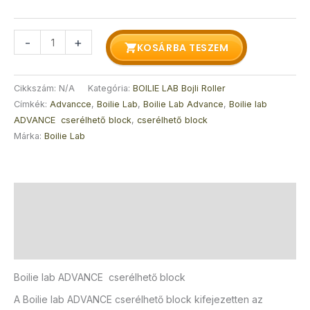
-
+
KOSÁRBA TESZEM
Cikkszám:
N/A
Kategória:
BOILIE LAB Bojli Roller
Címkék:
Advancce
,
Boilie Lab
,
Boilie Lab Advance
,
Boilie lab
ADVANCE cserélhető block
,
cserélhető block
Márka:
Boilie Lab
Leírás
További információk
Vélemények (0)
Boilie lab ADVANCE cserélhető block
A Boilie lab ADVANCE cserélhető block kifejezetten az