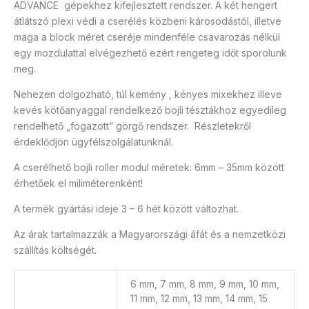
ADVANCE gépekhez kifejlesztett rendszer. A két hengert
átlátszó plexi védi a cserélés közbeni károsodástól, illetve
maga a block méret cseréje mindenféle csavarozás nélkül
egy mozdulattal elvégezhető ezért rengeteg időt sporolunk
meg.
Nehezen dolgozható, túl kemény , kényes mixekhez illeve
kevés kötőanyaggal rendelkező bojli tésztákhoz egyedileg
rendelhető „fogazott” görgő rendszer. Részletekről
érdeklődjön ügyfélszolgálatunknál.
A cserélhető bojli roller modul méretek: 6mm – 35mm között
érhetőek el miliméterenként!
A termék gyártási ideje 3 – 6 hét között változhat.
Az árak tartalmazzák a Magyarországi áfát és a nemzetközi
szállítás költségét.
6 mm, 7 mm, 8 mm, 9 mm, 10 mm,
11 mm, 12 mm, 13 mm, 14 mm, 15