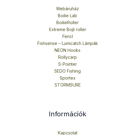
Webáruház
Boilie Lab
BoilieRoller
Extreme Bojli roller
Fencl
Fishsense – Lumicatch Lámpák
NEON Hooks
Rollycarp
S-Pointer
SEDO Fishing
Sportex
STORMSURE
Információk
Kapcsolat