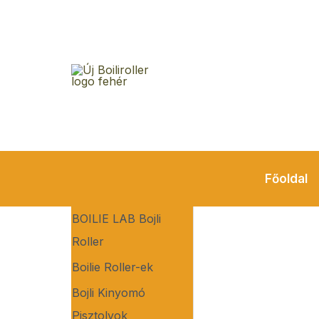
Ugrás
Boilie
M
a
Inox
e
tartalomra
Quick
n
Lock
u
Needle
mennyiség
Főoldal
BOILIE LAB Bojli
Roller
Boilie Roller-ek
Bojli Kinyomó
Pisztolyok