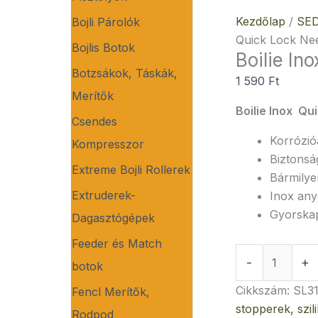
Kezdőlap
/
SED
Bojli Párolók
Quick Lock Ne
Bojlis Botok
Boilie In
Botzsákok, Táskák,
1 590
Ft
Merítők
Boilie Inox Qu
Csendes
Korrózió
Kompresszor
Biztonsá
Extreme Bojli Rollerek
Bármilye
Extruderek-
Inox any
Gyorskap
Dagasztógépek
Feeder és Match
-
+
botok
Cikkszám:
SL31
Fencl Merítők,
stopperek, szi
Rodpod