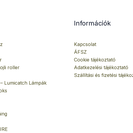
Információk
z
Kapcsolat
ÁFSZ
r
Cookie tájékoztató
jli roller
Adatkezelési tájékoztató
Szállítási és fizetési tájéko
 – Lumicatch Lámpák
oks
ing
URE