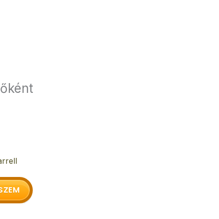
sőként
rrell
SZEM