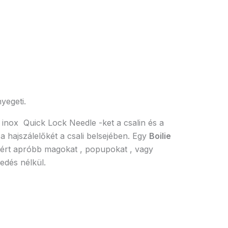
yegeti.
 inox Quick Lock Needle -ket a csalin és a
 hajszálelőkét a csali belsejében. Egy
Boilie
zért apróbb magokat , popupokat , vagy
edés nélkül.