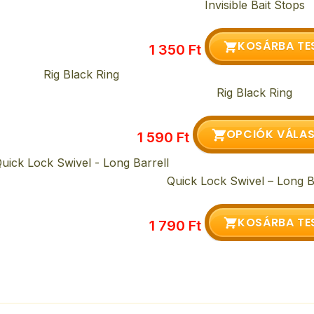
Invisible Bait Stops
KOSÁRBA TE
1 350
Ft
Rig Black Ring
OPCIÓK VÁLA
1 590
Ft
Quick Lock Swivel – Long B
KOSÁRBA TE
1 790
Ft