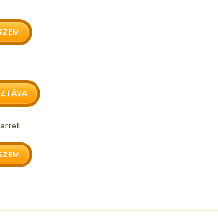
SZEM
SZTÁSA
arrell
SZEM