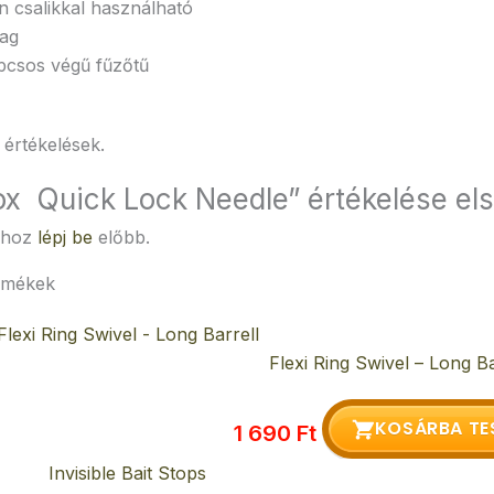
n csalikkal használható
ag
csos végű fűzőtű
értékelések.
nox Quick Lock Needle” értékelése el
ához
lépj be
előbb.
rmékek
Flexi Ring Swivel – Long Ba
KOSÁRBA TE
1 690
Ft