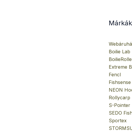
Márkák
Webáruhá
Boilie Lab
BoilieRolle
Extreme Bo
Fencl
Fishsense
NEON Ho
Rollycarp
S-Pointer
SEDO Fish
Sportex
STORMS