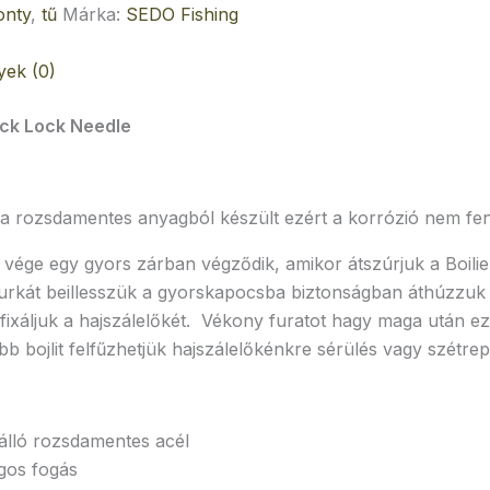
onty
,
tű
Márka:
SEDO Fishing
ek (0)
ick Lock Needle
a rozsdamentes anyagból készült ezért a korrózió nem fen
vége egy gyors zárban végződik, amikor átszúrjuk a Boilie
hurkát beillesszük a gyorskapocsba biztonságban áthúzzuk a
fixáljuk a hajszálelőkét. Vékony furatot hagy maga után e
 bojlit felfűzhetjük hajszálelőkénkre sérülés vagy szétrep
álló rozsdamentes acél
gos fogás