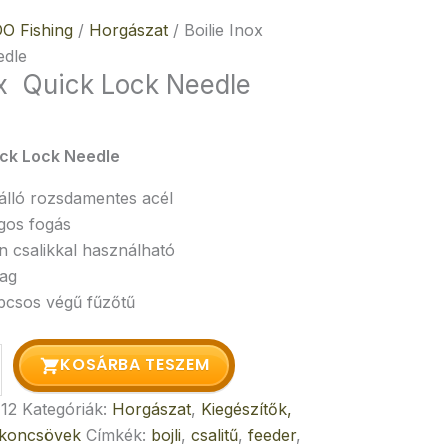
O Fishing
/
Horgászat
/ Boilie Inox
edle
ox Quick Lock Needle
ick Lock Needle
álló rozsdamentes acél
gos fogás
n csalikkal használható
ag
csos végű fűzőtű
KOSÁRBA TESZEM
12
Kategóriák:
Horgászat
,
Kiegészítők,
likoncsövek
Címkék:
bojli
,
csalitű
,
feeder
,