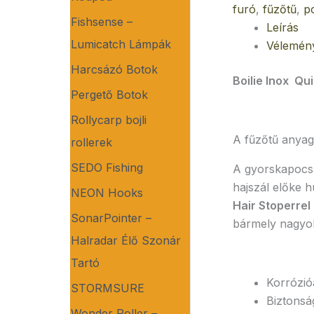
furó
,
fűzőtű
,
p
Fishsense –
Leírás
Lumicatch Lámpák
Vélemény
Harcsázó Botok
Boilie Inox Qu
Pergető Botok
Rollycarp bojli
A fűzőtű anyag
rollerek
SEDO Fishing
A gyorskapocs 
hajszál előke 
NEON Hooks
Hair Stoperrel
SonarPointer –
bármely nagyobb
Halradar Élő Szonár
Tartó
Korrózió
STORMSURE
Biztonsá
Wonder Roller –