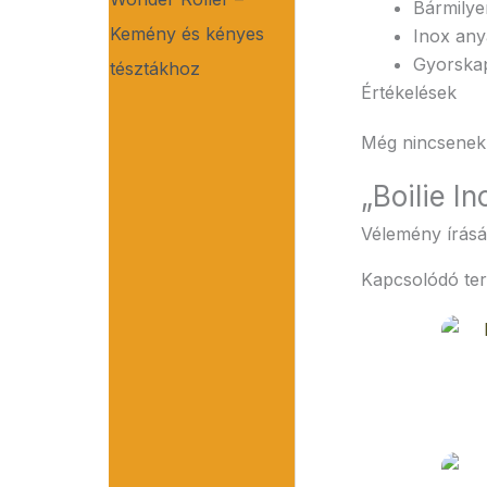
Bármilye
Kemény és kényes
Inox any
Gyorskap
tésztákhoz
Értékelések
Még nincsenek 
„Boilie I
Vélemény írás
Kapcsolódó te