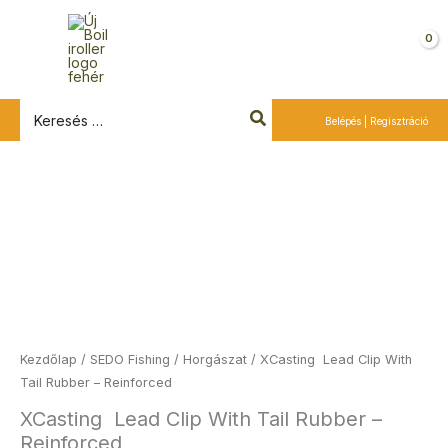
Ugrás
a
Kosár
tartalomra
Search
Belépés | Regisztráció
for:
XCasting
Lead
Clip
With
Tail
Rubber
-
Reinforced
Kezdőlap
/
SEDO Fishing
/
Horgászat
/ XCasting Lead Clip With
mennyiség
Tail Rubber – Reinforced
XCasting Lead Clip With Tail Rubber –
Reinforced