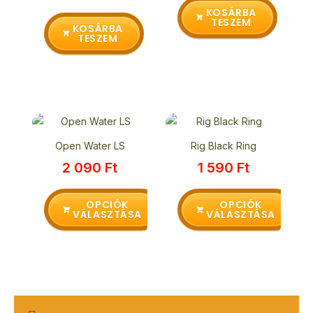
KOSÁRBA
TESZEM
KOSÁRBA
TESZEM
Ennek
Ennek
a
a
Open Water LS
Rig Black Ring
terméknek
terméknek
2 090
Ft
1 590
Ft
több
több
variációja
variációja
van.
van.
OPCIÓK
OPCIÓK
VÁLASZTÁSA
VÁLASZTÁSA
A
A
változatok
változatok
a
a
termékoldalon
termékoldalon
választhatók
választhatók
ki
ki
M