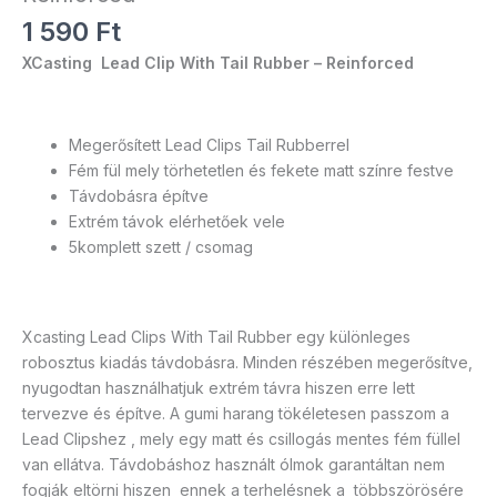
1 590
Ft
XCasting Lead Clip With Tail Rubber – Reinforced
Megerősített Lead Clips Tail Rubberrel
Fém fül mely törhetetlen és fekete matt színre festve
Távdobásra építve
Extrém távok elérhetőek vele
5komplett szett / csomag
Xcasting Lead Clips With Tail Rubber egy különleges
robosztus kiadás távdobásra. Minden részében megerősítve,
nyugodtan használhatjuk extrém távra hiszen erre lett
tervezve és építve. A gumi harang tökéletesen passzom a
Lead Clipshez , mely egy matt és csillogás mentes fém füllel
van ellátva. Távdobáshoz használt ólmok garantáltan nem
fogják eltörni hiszen ennek a terhelésnek a többszörösére