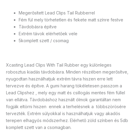
Megerősített Lead Clips Tail Rubberrel
Fém fül mely törhetetlen és fekete matt színre festve
Távdobásra építve
Extrém távok elérhetőek vele
5komplett szett / csomag
Xcasting Lead Clips With Tail Rubber egy különleges
robosztus kiadás távdobásra. Minden részében megerősítve,
nyugodtan használhatjuk extrém távra hiszen erre lett
tervezve és építve. A gumi harang tökéletesen passzom a
Lead Clipshez , mely egy matt és csillogás mentes fém füllel
van ellátva. Távdobáshoz használt ólmok garantáltan nem
fogják eltörni hiszen ennek a terhelésnek a többszörösére
tervezték. Extrém súlyokkal is használhatjuk vagy akadós
terepen elhagyós módszerhez. Elérhető zöld színben és 5db
komplett szett van a csomagban.