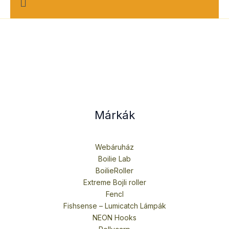
e
n
u
Márkák
Webáruház
Boilie Lab
BoilieRoller
Extreme Bojli roller
Fencl
Fishsense – Lumicatch Lámpák
NEON Hooks