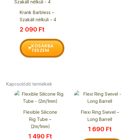
Krank Barbless –
Szakáll nélküli – 4
2 090
Ft
KOSÁRBA
TESZEM
Kapcsolódó termékek
Flexible Silicone
Flexi Ring Swivel –
Rig Tube –
Long Barrell
(2m/1mm)
1 690
Ft
1 490
Ft