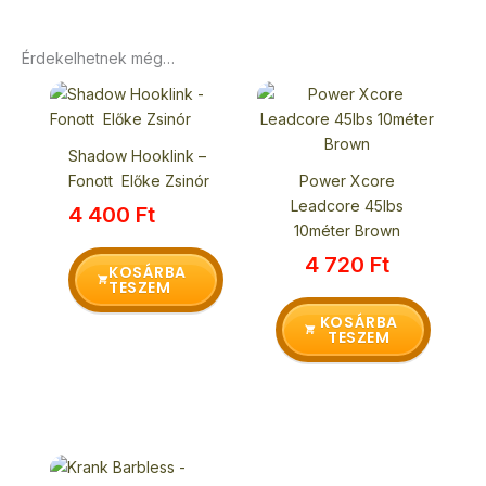
Érdekelhetnek még…
Shadow Hooklink –
Fonott Előke Zsinór
Power Xcore
Leadcore 45lbs
4 400
Ft
10méter Brown
4 720
Ft
KOSÁRBA
TESZEM
KOSÁRBA
TESZEM