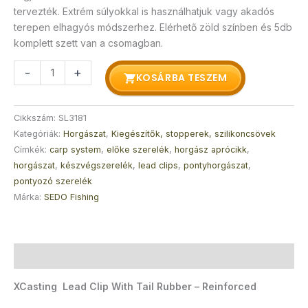
tervezték. Extrém súlyokkal is használhatjuk vagy akadós
terepen elhagyós módszerhez. Elérhető zöld színben és 5db
komplett szett van a csomagban.
-
+
KOSÁRBA TESZEM
Cikkszám:
SL3181
Kategóriák:
Horgászat
,
Kiegészítők, stopperek, szilikoncsövek
Címkék:
carp system
,
előke szerelék
,
horgász aprócikk
,
horgászat
,
készvégszerelék
,
lead clips
,
pontyhorgászat
,
pontyozó szerelék
Márka:
SEDO Fishing
Leírás
XCasting Lead Clip With Tail Rubber – Reinforced