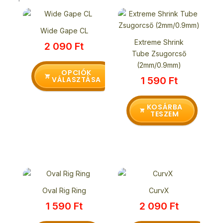
Ennek
a
Wide Gape CL
terméknek
Extreme Shrink
2 090
Ft
több
Tube Zsugorcső
variációja
(2mm/0.9mm)
van.
OPCIÓK
VÁLASZTÁSA
1 590
Ft
A
változatok
a
KOSÁRBA
TESZEM
termékoldalon
választhatók
ki
Ennek
a
Oval Rig Ring
CurvX
terméknek
1 590
Ft
2 090
Ft
több
variációja