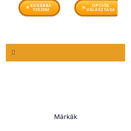
van.
KOSÁRBA
OPCIÓK
TESZEM
VÁLASZTÁSA
A
változatok
a
termékoldalon
választhatók
ki
M
e
n
u
Márkák