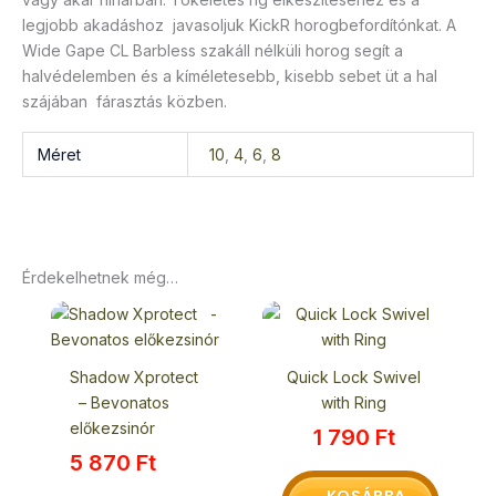
legjobb akadáshoz javasoljuk KickR horogbefordítónkat. A
Wide Gape CL Barbless szakáll nélküli horog segít a
halvédelemben és a kíméletesebb, kisebb sebet üt a hal
szájában fárasztás közben.
Méret
10
,
4
,
6
,
8
Érdekelhetnek még…
Shadow Xprotect
Quick Lock Swivel
– Bevonatos
with Ring
előkezsinór
1 790
Ft
5 870
Ft