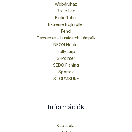
Webáruház
Boilie Lab
BoilieRoller
Extreme Bojli roller
Fencl
Fishsense – Lumicatch Lámpák
NEON Hooks
Rollycarp
S-Pointer
SEDO Fishing
Sportex
STORMSURE
Információk
Kapcsolat