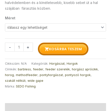
halvédelemben és a kíméletesebb, kisebb sebet üt a hal
szájában fárasztás közben.
Méret
-
+
KOSÁRBA TESZEM
Cikkszám:
N/A
Kategóriák:
Horgászat
,
Horgok
Címkék:
barbless
,
feeder
,
feeder szerelék
,
horgász aprócikk
,
horog
,
methodfeeder
,
pontyhorgászat
,
pontyozó horgok
,
szakáll nélküli
,
wide gape
Márka:
SEDO Fishing
Leírás