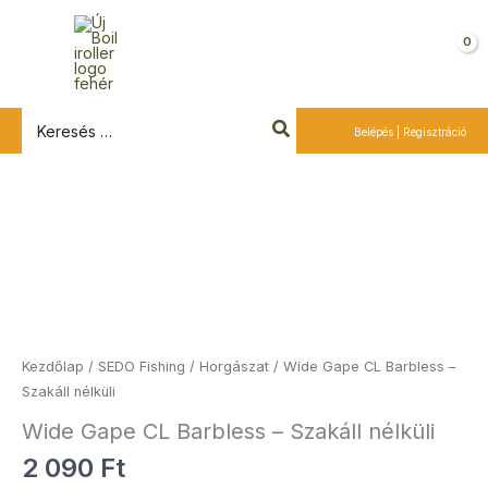
Ugrás
a
Kosár
tartalomra
Search
Belépés | Regisztráció
for:
Wide
Gape
CL
Barbless
-
Szakáll
nélküli
Kezdőlap
/
SEDO Fishing
/
Horgászat
/ Wide Gape CL Barbless –
mennyiség
Szakáll nélküli
Wide Gape CL Barbless – Szakáll nélküli
2 090
Ft