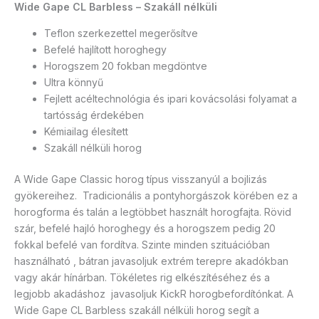
Wide Gape CL Barbless – Szakáll nélküli
Teflon szerkezettel megerősítve
Befelé hajlított horoghegy
Horogszem 20 fokban megdöntve
Ultra könnyű
Fejlett acéltechnológia és ipari kovácsolási folyamat a
tartósság érdekében
Kémiailag élesített
Szakáll nélküli horog
A Wide Gape Classic horog típus visszanyúl a bojlizás
gyökereihez. Tradicionális a pontyhorgászok körében ez a
horogforma és talán a legtöbbet használt horogfajta. Rövid
szár, befelé hajló horoghegy és a horogszem pedig 20
fokkal befelé van fordítva. Szinte minden szituációban
használható , bátran javasoljuk extrém terepre akadókban
vagy akár hínárban. Tökéletes rig elkészítéséhez és a
legjobb akadáshoz javasoljuk KickR horogbefordítónkat. A
Wide Gape CL Barbless szakáll nélküli horog segít a