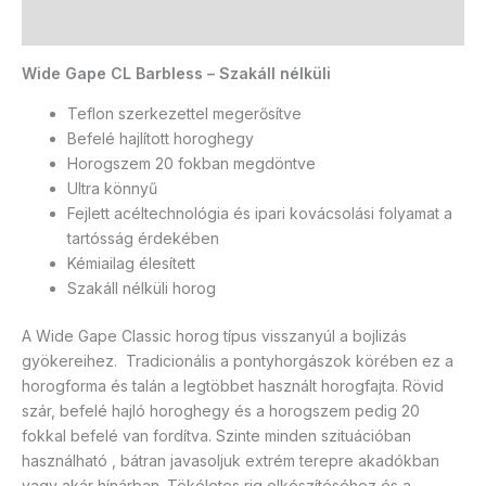
További információk
Wide Gape CL Barbless – Szakáll nélküli
Teflon szerkezettel megerősítve
Befelé hajlított horoghegy
Horogszem 20 fokban megdöntve
Ultra könnyű
Fejlett acéltechnológia és ipari kovácsolási folyamat a
tartósság érdekében
Kémiailag élesített
Szakáll nélküli horog
A Wide Gape Classic horog típus visszanyúl a bojlizás
gyökereihez. Tradicionális a pontyhorgászok körében ez a
horogforma és talán a legtöbbet használt horogfajta. Rövid
szár, befelé hajló horoghegy és a horogszem pedig 20
fokkal befelé van fordítva. Szinte minden szituációban
használható , bátran javasoljuk extrém terepre akadókban
vagy akár hínárban. Tökéletes rig elkészítéséhez és a