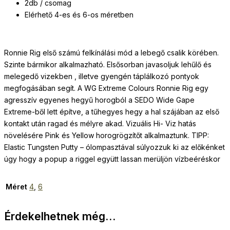
2db / csomag
Elérhető 4-es és 6-os méretben
Ronnie Rig első számú felkínálási mód a lebegő csalik körében.
Szinte bármikor alkalmazható. Elsősorban javasoljuk lehűlő és
melegedő vizekben , illetve gyengén táplálkozó pontyok
megfogásában segít. A WG Extreme Colours Ronnie Rig egy
agresszív egyenes hegyű horogból a SEDO Wide Gape
Extreme-ből lett építve, a tűhegyes hegy a hal szájában az első
kontakt után ragad és mélyre akad. Vizuális Hi- Viz hatás
növelésére Pink és Yellow horogrögzítőt alkalmaztunk. TIPP:
Elastic Tungsten Putty – ólompasztával súlyozzuk ki az előkénket
úgy hogy a popup a riggel együtt lassan merüljön vízbeéréskor
Méret
4
,
6
Érdekelhetnek még…