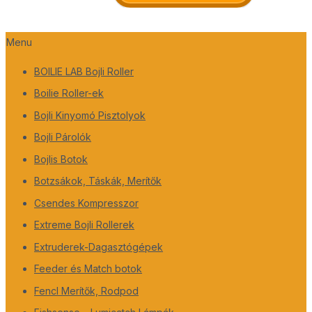
Menu
BOILIE LAB Bojli Roller
Boilie Roller-ek
Bojli Kinyomó Pisztolyok
Bojli Párolók
Bojlis Botok
Botzsákok, Táskák, Merítők
Csendes Kompresszor
Extreme Bojli Rollerek
Extruderek-Dagasztógépek
Feeder és Match botok
Fencl Merítők, Rodpod