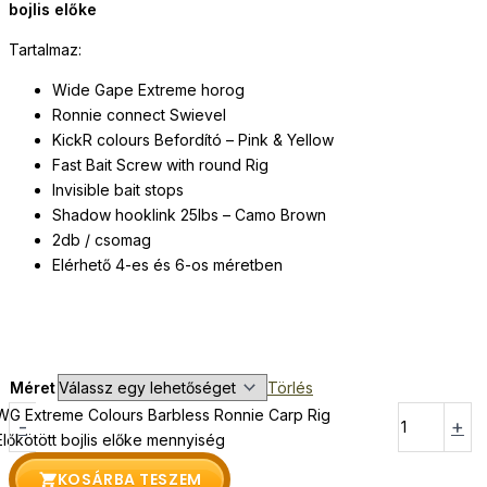
bojlis előke
Tartalmaz:
Wide Gape Extreme horog
Ronnie connect Swievel
KickR colours Befordító – Pink & Yellow
Fast Bait Screw with round Rig
Invisible bait stops
Shadow hooklink 25lbs – Camo Brown
2db / csomag
Elérhető 4-es és 6-os méretben
Méret
Törlés
WG Extreme Colours Barbless Ronnie Carp Rig
-
+
Előkötött bojlis előke mennyiség
KOSÁRBA TESZEM