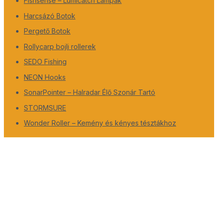
Fishsense – Lumicatch Lámpák
Harcsázó Botok
Pergető Botok
Rollycarp bojli rollerek
SEDO Fishing
NEON Hooks
SonarPointer – Halradar Élő Szonár Tartó
STORMSURE
Wonder Roller – Kemény és kényes tésztákhoz