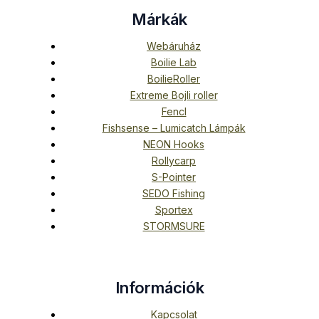
Márkák
Webáruház
Boilie Lab
BoilieRoller
Extreme Bojli roller
Fencl
Fishsense – Lumicatch Lámpák
NEON Hooks
Rollycarp
S-Pointer
SEDO Fishing
Sportex
STORMSURE
Információk
Kapcsolat