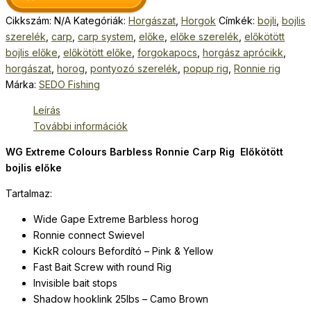
Cikkszám:
N/A
Kategóriák:
Horgászat
,
Horgok
Címkék:
bojli
,
bojlis
szerelék
,
carp
,
carp system
,
előke
,
előke szerelék
,
előkötött
bojlis előke
,
előkötött előke
,
forgokapocs
,
horgász aprócikk
,
horgászat
,
horog
,
pontyozó szerelék
,
popup rig
,
Ronnie rig
Márka:
SEDO Fishing
Leírás
További információk
WG Extreme Colours Barbless Ronnie Carp Rig Előkötött
bojlis előke
Tartalmaz:
Wide Gape Extreme Barbless horog
Ronnie connect Swievel
KickR colours Befordító – Pink & Yellow
Fast Bait Screw with round Rig
Invisible bait stops
Shadow hooklink 25lbs – Camo Brown