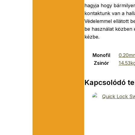
hagyja hogy bármilyen
kontaktunk van a hall
Védelemmel ellátott b
be használat közben e
kézbe.
Monofil
0.20mm
Zsinór
14.53k
Kapcsolódó t