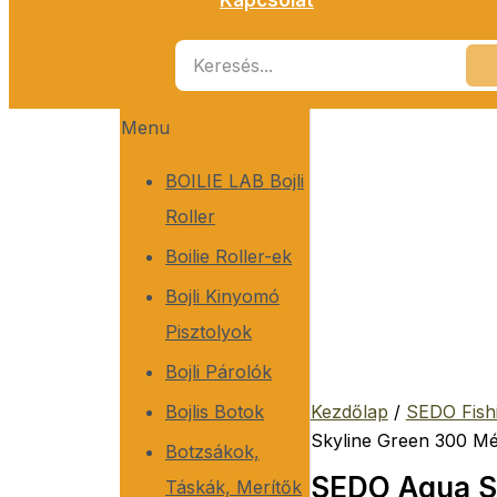
Menu
BOILIE LAB Bojli
Roller
Boilie Roller-ek
Bojli Kinyomó
Pisztolyok
Bojli Párolók
Bojlis Botok
Kezdőlap
/
SEDO Fish
Skyline Green 300 Mé
Botzsákok,
SEDO Aqua S
Táskák, Merítők