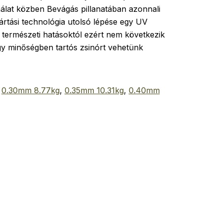
nálat közben Bevágás pillanatában azonnali
ártási technológia utolsó lépése egy UV
 természeti hatásoktól ezért nem következik
gy minőségben tartós zsinórt vehetünk
,
0.30mm 8.77kg
,
0.35mm 10.31kg
,
0.40mm