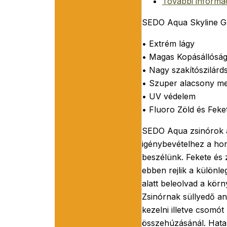
További informá
SEDO Aqua Skyline G
• Extrém lágy
• Magas Kopásállósá
• Nagy szakítószilárd
• Szuper alacsony m
• UV védelem
• Fluoro Zöld és Feke
SEDO Aqua zsinórok a
igénybevételhez a horg
beszélünk. Fekete és 
ebben rejlik a különle
alatt beleolvad a körn
Zsinórnak süllyedő a
kezelni illetve csomó
összehúzásánál. Hatal