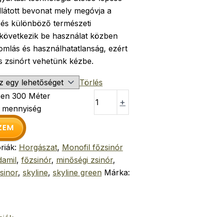
látott bevonat mely megóvja a
, és különböző természeti
 következik be használat közben
omlás és használhatatlanság, ezért
s zsinórt vehetünk kézbe.
Törlés
en 300 Méter
+
r mennyiség
ZEM
riák:
Horgászat
,
Monofil főzsinór
damil
,
főzsinór
,
minőségi zsinór
,
sinor
,
skyline
,
skyline green
Márka: