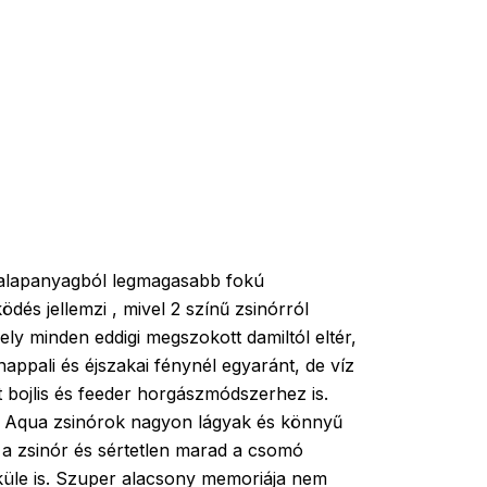
 alapanyagból legmagasabb fokú
dés jellemzi , mivel 2 színű zsinórról
ly minden eddigi megszokott damiltól eltér,
nappali és éjszakai fénynél egyaránt, de víz
rt bojlis és feeder horgászmódszerhez is.
O Aqua zsinórok nagyon lágyak és könnyű
 a zsinór és sértetlen marad a csomó
lküle is. Szuper alacsony memoriája nem