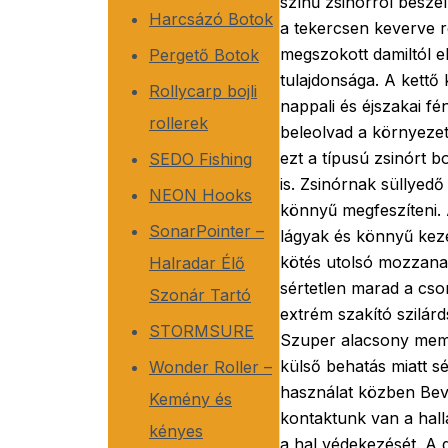
színű zsinórról beszél
Harcsázó Botok
a tekercsen keverve r
megszokott damiltól el
Pergető Botok
tulajdonsága. A kettő 
Rollycarp bojli
nappali és éjszakai fé
rollerek
beleolvad a környezet
ezt a típusú zsinórt 
SEDO Fishing
is. Zsinórnak süllyed
NEON Hooks
könnyű megfeszíteni
SonarPointer –
lágyak és könnyű keze
kötés utolsó mozzana
Halradar Élő
sértetlen marad a cs
Szonár Tartó
extrém szakító szilárd
STORMSURE
Szuper alacsony memo
külső behatás miatt s
Wonder Roller –
használat közben Bev
Kemény és
kontaktunk van a hall
kényes
a hal védekezését. A g