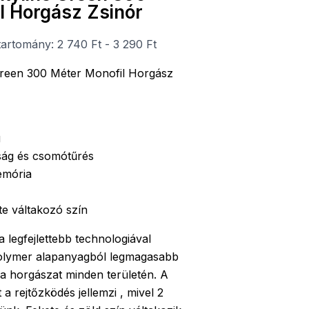
l Horgász Zsinór
tartomány: 2 740 Ft - 3 290 Ft
reen 300 Méter Monofil Horgász
g
ság és csomótűrés
emória
te váltakozó szín
legfejlettebb technologiával
olymer alapanyagból legmagasabb
a horgászat minden területén. A
 a rejtőzködés jellemzi , mivel 2