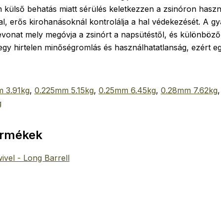
 külső behatás miatt sérülés keletkezzen a zsinóron hasz
al, erős kirohanásoknál kontrolálja a hal védekezését. A gy
evonat mely megóvja a zsinórt a napsütéstől, és különböző
gy hirtelen minőségromlás és használhatatlanság, ezért e
 3.91kg
,
0.225mm 5.15kg
,
0.25mm 6.45kg
,
0.28mm 7.62kg
g
ermékek