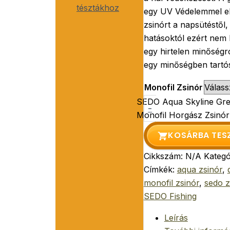
tésztákhoz
egy UV Védelemmel el
zsinórt a napsütéstől
hatásoktól ezért nem
egy hirtelen minőségr
egy minőségben tartó
Monofil Zsinór
SEDO Aqua Skyline Gre
-
Monofil Horgász Zsinó
KOSÁRBA TES
Cikkszám:
N/A
Kategó
Címkék:
aqua zsinór
,
monofil zsinór
,
sedo z
SEDO Fishing
Leírás