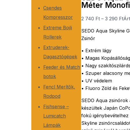
Méter Monofi
Csendes
Kompresszor
2 740
Ft
–
3 290
Ft
Ár
Extreme Bojli
SEDO Aqua Skyline G
Rollerek
Zsinór
Extruderek-
• Extrém lágy
Dagasztógépek
• Magas Kopásállósá
• Nagy szakítószilárd
Feeder és Match
• Szuper alacsony m
botok
• UV védelem
Fencl Merítők,
• Fluoro Zöld és Feke
Rodpod
SEDO Aqua zsinórok a 
Fishsense –
készültek Japán CoP
fokú igénybevételhez 
Lumicatch
Skyline zsinórcsaládot
Lámpák