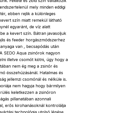
ünk. Fekete és zöld szín váltakozik
endszertelenül mely minden eddigi
tér, ebben rejlik a különleges
kevert szín miatt remekül látható
nynél egyaránt, de víz alatt
be a kevert szín. Bátran javasoljuk
bojlis és feeder horgászmódszerhez
ő anyaga van , becsapódás után
. A SEDO Aqua zsinórok nagyon
lni illetve csomót kötni, úgy hogy a
tában nem ég meg a zsinór és
omó összehúzásánál. Hatalmas és
ság jellemzi csomónál és nélküle is.
riája nem hagyja hogy bármilyen
érülés keletkezzen a zsinóron
ágás pillanatában azonnali
al, erős kirohanásoknál kontrolálja
yártási technológia utolsó lépése