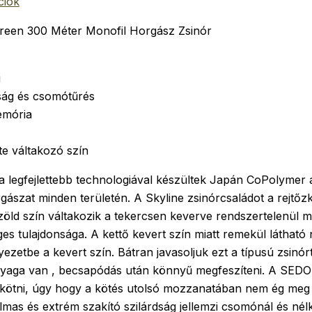
ciók
reen 300 Méter Monofil Horgász Zsinór
g
ság és csomótűrés
emória
te váltakozó szín
 legfejlettebb technologiával készültek Japán CoPolymer
ászat minden területén. A Skyline zsinórcsaládot a rejtőzkö
zöld szín váltakozik a tekercsen keverve rendszertelenül me
ges tulajdonsága. A kettő kevert szín miatt remekül látható 
yezetbe a kevert szín. Bátran javasoljuk ezt a típusú zsinó
nyaga van , becsapódás után könnyű megfeszíteni. A SED
t kötni, úgy hogy a kötés utolsó mozzanatában nem ég meg
mas és extrém szakító szilárdság jellemzi csomónál és né