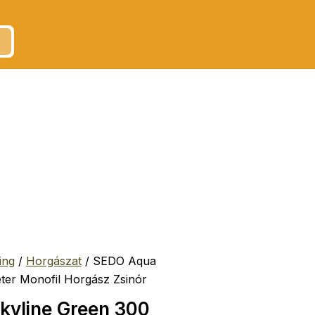
ing
/
Horgászat
/ SEDO Aqua
ter Monofil Horgász Zsinór
kyline Green 300