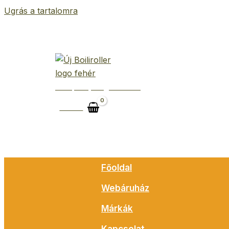
Ugrás a tartalomra
Belépés | Regisztráció
Kosár
Főoldal
Webáruház
Márkák
Kapcsolat