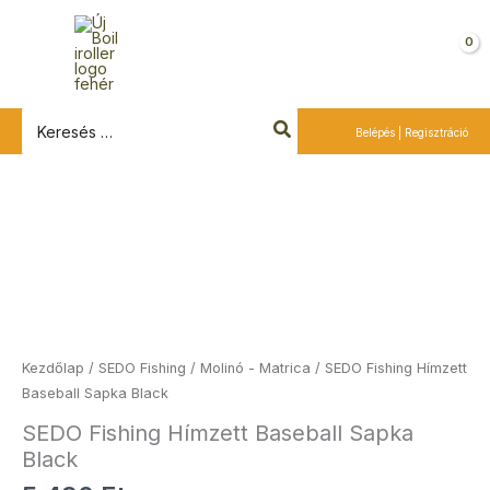
Ugrás
a
Kosár
tartalomra
Search
Belépés | Regisztráció
for:
SEDO
Fishing
Hímzett
Baseball
Sapka
Black
mennyiség
Kezdőlap
/
SEDO Fishing
/
Molinó - Matrica
/ SEDO Fishing Hímzett
Baseball Sapka Black
SEDO Fishing Hímzett Baseball Sapka
Black