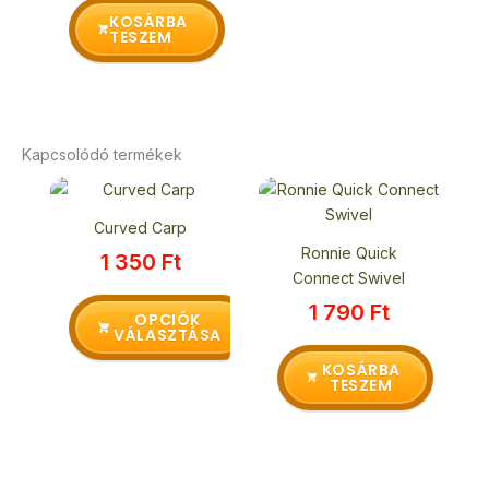
KOSÁRBA
TESZEM
Kapcsolódó termékek
Ennek
a
Curved Carp
terméknek
Ronnie Quick
1 350
Ft
több
Connect Swivel
variációja
1 790
Ft
van.
OPCIÓK
VÁLASZTÁSA
A
változatok
KOSÁRBA
TESZEM
a
termékoldalon
választhatók
ki