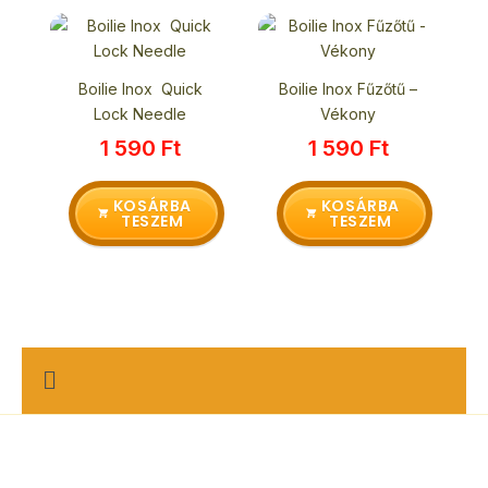
Boilie Inox Quick
Boilie Inox Fűzőtű –
Lock Needle
Vékony
1 590
Ft
1 590
Ft
KOSÁRBA
KOSÁRBA
TESZEM
TESZEM
M
e
n
u