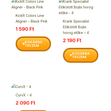
KickR Colors Line
Aligner – Black Pink
Krank Specialist
Előkötött Bojlis
1 590
Ft
horog előke – 4
2 190
Ft
KOSÁRBA
TESZEM
KOSÁRBA
TESZEM
CurvX – 4
2 090
Ft