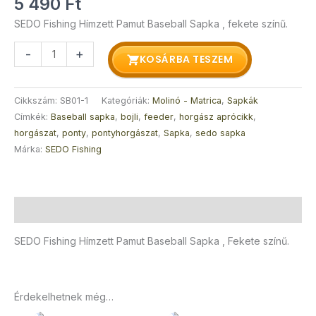
5 490
Ft
SEDO Fishing Hímzett Pamut Baseball Sapka , fekete színű.
-
+
KOSÁRBA TESZEM
Cikkszám:
SB01-1
Kategóriák:
Molinó - Matrica
,
Sapkák
Címkék:
Baseball sapka
,
bojli
,
feeder
,
horgász aprócikk
,
horgászat
,
ponty
,
pontyhorgászat
,
Sapka
,
sedo sapka
Márka:
SEDO Fishing
Leírás
SEDO Fishing Hímzett Pamut Baseball Sapka , Fekete színű.
Érdekelhetnek még…