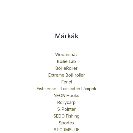
Márkák
Webáruház
Boilie Lab
BoilieRoller
Extreme Bojli roller
Fencl
Fishsense – Lumicatch Lámpák
NEON Hooks
Rollycarp
S-Pointer
SEDO Fishing
Sportex
STORMSURE