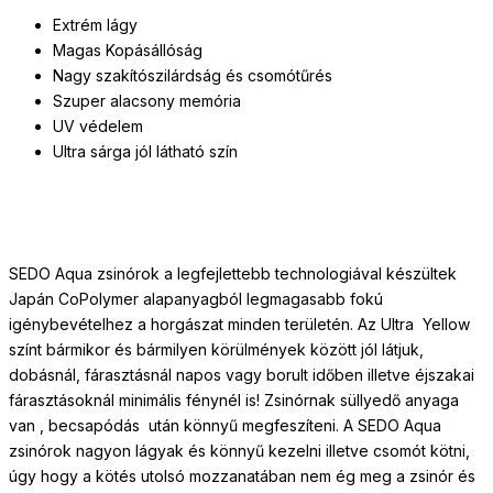
Extrém lágy
Magas Kopásállóság
Nagy szakítószilárdság és csomótűrés
Szuper alacsony memória
UV védelem
Ultra sárga jól látható szín
SEDO Aqua zsinórok a legfejlettebb technologiával készültek
Japán CoPolymer alapanyagból legmagasabb fokú
igénybevételhez a horgászat minden területén. Az Ultra Yellow
színt bármikor és bármilyen körülmények között jól látjuk,
dobásnál, fárasztásnál napos vagy borult időben illetve éjszakai
fárasztásoknál minimális fénynél is! Zsinórnak süllyedő anyaga
van , becsapódás után könnyű megfeszíteni. A SEDO Aqua
zsinórok nagyon lágyak és könnyű kezelni illetve csomót kötni,
úgy hogy a kötés utolsó mozzanatában nem ég meg a zsinór és