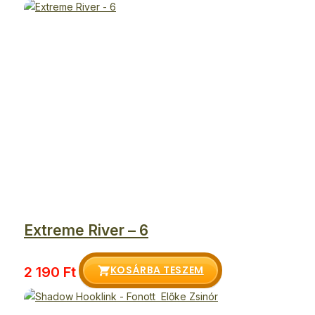
Extreme River – 6
KOSÁRBA TESZEM
2 190
Ft