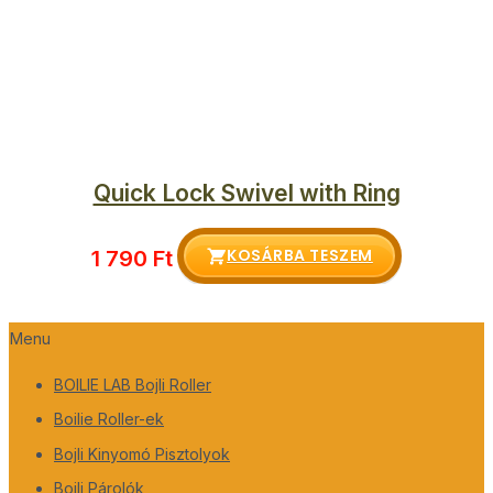
Quick Lock Swivel with Ring
KOSÁRBA TESZEM
1 790
Ft
Menu
BOILIE LAB Bojli Roller
Boilie Roller-ek
Bojli Kinyomó Pisztolyok
Bojli Párolók