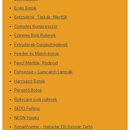
Bojlis Botok
Botzsákok, Táskák, Merítők
Csendes Kompresszor
Extreme Bojli Rollerek
Extruderek-Dagasztógépek
Feeder és Match botok
Fencl Merítők, Rodpod
Fishsense – Lumicatch Lámpák
Harcsázó Botok
Pergető Botok
Rollycarp bojli rollerek
SEDO Fishing
NEON Hooks
SonarPointer – Halradar Élő Szonár Tartó