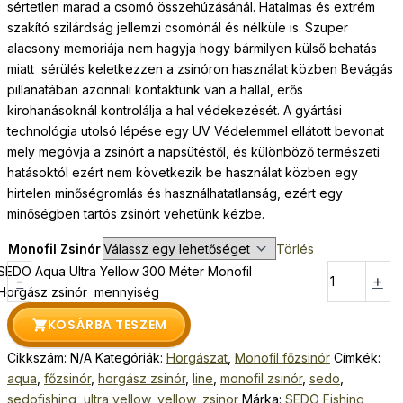
sértetlen marad a csomó összehúzásánál. Hatalmas és extrém
szakító szilárdság jellemzi csomónál és nélküle is. Szuper
alacsony memoriája nem hagyja hogy bármilyen külső behatás
miatt sérülés keletkezzen a zsinóron használat közben Bevágás
pillanatában azonnali kontaktunk van a hallal, erős
kirohanásoknál kontrolálja a hal védekezését. A gyártási
technológia utolsó lépése egy UV Védelemmel ellátott bevonat
mely megóvja a zsinórt a napsütéstől, és különböző természeti
hatásoktól ezért nem következik be használat közben egy
hirtelen minőségromlás és használhatatlanság, ezért egy
minőségben tartós zsinórt vehetünk kézbe.
Monofil Zsinór
Törlés
SEDO Aqua Ultra Yellow 300 Méter Monofil
-
+
Horgász zsinór mennyiség
KOSÁRBA TESZEM
Cikkszám:
N/A
Kategóriák:
Horgászat
,
Monofil főzsinór
Címkék:
aqua
,
főzsinór
,
horgász zsinór
,
line
,
monofil zsinór
,
sedo
,
sedofishing
,
ultra yellow
,
yellow
,
zsinor
Márka:
SEDO Fishing