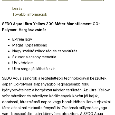
Leírás
További információk
SEDO Aqua Ultra Yellow 300 Méter Monofilament CO-
Polymer Horgász zsinór
Extrém lágy
Magas Kopásállóság
Nagy szakítószilárdság és csomótűrés
Szuper alacsony memória
UV védelem
Ultra sárga jól látható szín
SEDO Aqua zsinórok a legfejlettebb technologiával készültek
Japán CoPolymer alapanyagból legmagasabb fokú
igénybevételhez a horgászat minden területén. Az Ultra Yellow
színt bármikor és bármilyen körülmények között jól látjuk,
dobásnál, fárasztásnál napos vagy borult időben illetve éjszakai
fárasztásoknál minimális fénynél is! Zsinórnak süllyedő anyaga
van , becsapódás után könnyű megfeszíteni. A SEDO Aqua