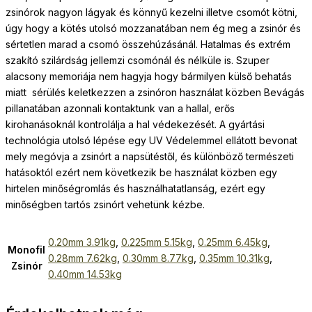
zsinórok nagyon lágyak és könnyű kezelni illetve csomót kötni,
úgy hogy a kötés utolsó mozzanatában nem ég meg a zsinór és
sértetlen marad a csomó összehúzásánál. Hatalmas és extrém
szakító szilárdság jellemzi csomónál és nélküle is. Szuper
alacsony memoriája nem hagyja hogy bármilyen külső behatás
miatt sérülés keletkezzen a zsinóron használat közben Bevágás
pillanatában azonnali kontaktunk van a hallal, erős
kirohanásoknál kontrolálja a hal védekezését. A gyártási
technológia utolsó lépése egy UV Védelemmel ellátott bevonat
mely megóvja a zsinórt a napsütéstől, és különböző természeti
hatásoktól ezért nem következik be használat közben egy
hirtelen minőségromlás és használhatatlanság, ezért egy
minőségben tartós zsinórt vehetünk kézbe.
0.20mm 3.91kg
,
0.225mm 5.15kg
,
0.25mm 6.45kg
,
Monofil
0.28mm 7.62kg
,
0.30mm 8.77kg
,
0.35mm 10.31kg
,
Zsinór
0.40mm 14.53kg