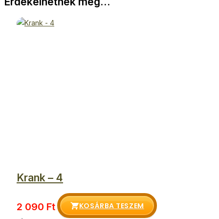
Érdekelhetnek még…
Krank – 4
KOSÁRBA TESZEM
2 090
Ft