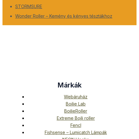
STORMSURE
Wonder Roller – Kemény és kényes tésztákhoz
Márkák
Webáruház
Boilie Lab
BoilieRoller
Extreme Bojli roller
Fencl
Fishsense – Lumicatch Lámpák