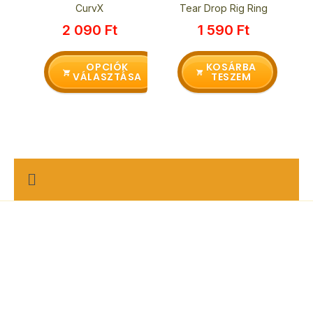
CurvX
Tear Drop Rig Ring
terméknek
2 090
Ft
1 590
Ft
több
variációja
van.
OPCIÓK
KOSÁRBA
VÁLASZTÁSA
TESZEM
A
változatok
a
termékoldalon
választhatók
ki
M
e
n
u