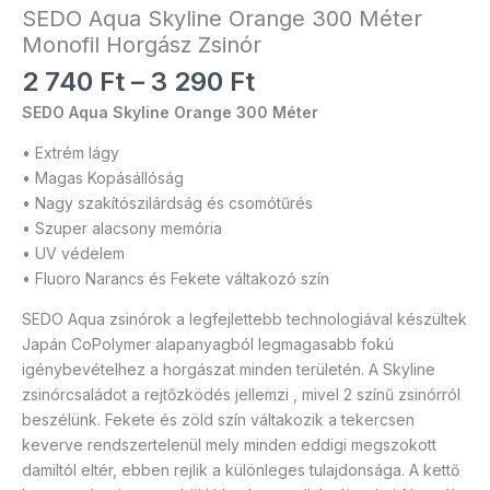
SEDO Aqua Skyline Orange 300 Méter
Monofil Horgász Zsinór
2 740
Ft
–
3 290
Ft
SEDO Aqua Skyline Orange 300 Méter
• Extrém lágy
• Magas Kopásállóság
• Nagy szakítószilárdság és csomótűrés
• Szuper alacsony memória
• UV védelem
• Fluoro Narancs és Fekete váltakozó szín
SEDO Aqua zsinórok a legfejlettebb technologiával készültek
Japán CoPolymer alapanyagból legmagasabb fokú
igénybevételhez a horgászat minden területén. A Skyline
zsinórcsaládot a rejtőzködés jellemzi , mivel 2 színű zsinórról
beszélünk. Fekete és zöld szín váltakozik a tekercsen
keverve rendszertelenül mely minden eddigi megszokott
damiltól eltér, ebben rejlik a különleges tulajdonsága. A kettő