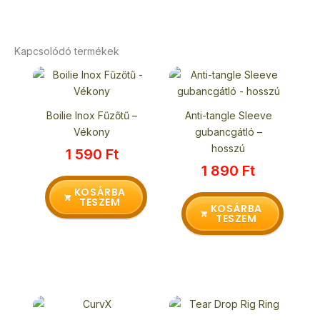
Kapcsolódó termékek
Boilie Inox Fűzőtű –
Anti-tangle Sleeve
Vékony
gubancgátló –
hosszú
1 590
Ft
1 890
Ft
KOSÁRBA
TESZEM
KOSÁRBA
TESZEM
Ennek
a