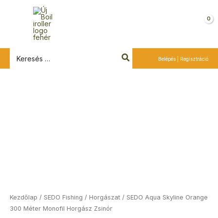
Ugrás
a
Kosár
tartalomra
Search
Belépés | Regisztráció
for:
Ártartomány:
SEDO
2
Aqua
740 Ft
Skyline
-
Orange
3
300
290 Ft
Méter
Monofil
Horgász
Zsinór
mennyiség
Kezdőlap
/
SEDO Fishing
/
Horgászat
/ SEDO Aqua Skyline Orange
300 Méter Monofil Horgász Zsinór