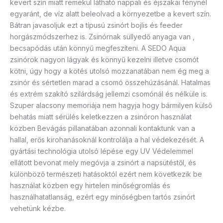
kevert szín miatt remekül látható nappali és éjszakai fénynél
egyaránt, de víz alatt beleolvad a környezetbe a kevert szín.
Bátran javasoljuk ezt a típusú zsinórt bojlis és feeder
horgászmódszerhez is. Zsinórnak süllyedő anyaga van ,
becsapódás után könnyű megfeszíteni. A SEDO Aqua
zsinórok nagyon lágyak és könnyű kezelni illetve csomót
kötni, úgy hogy a kötés utolsó mozzanatában nem ég meg a
zsinór és sértetlen marad a csomó összehúzásánál. Hatalmas
és extrém szakító szilárdság jellemzi csomónál és nélküle is.
Szuper alacsony memoriája nem hagyja hogy bármilyen külső
behatás miatt sérülés keletkezzen a zsinóron használat
közben Bevágás pillanatában azonnali kontaktunk van a
hallal, erős kirohanásoknál kontrolálja a hal védekezését. A
gyártási technológia utolsó lépése egy UV Védelemmel
ellátott bevonat mely megóvja a zsinórt a napsütéstől, és
különböző természeti hatásoktól ezért nem következik be
használat közben egy hirtelen minőségromlás és
használhatatlanság, ezért egy minőségben tartós zsinórt
vehetünk kézbe.