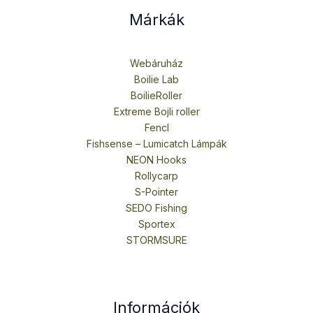
Márkák
Webáruház
Boilie Lab
BoilieRoller
Extreme Bojli roller
Fencl
Fishsense – Lumicatch Lámpák
NEON Hooks
Rollycarp
S-Pointer
SEDO Fishing
Sportex
STORMSURE
Információk