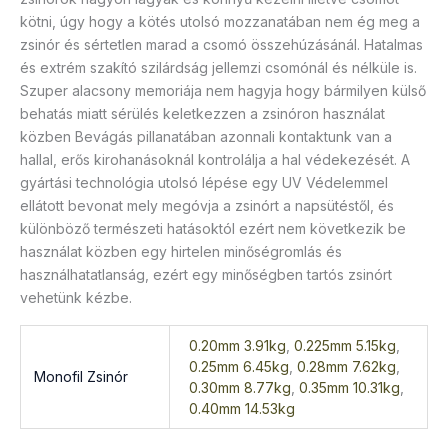
kötni, úgy hogy a kötés utolsó mozzanatában nem ég meg a
zsinór és sértetlen marad a csomó összehúzásánál. Hatalmas
és extrém szakító szilárdság jellemzi csomónál és nélküle is.
Szuper alacsony memoriája nem hagyja hogy bármilyen külső
behatás miatt sérülés keletkezzen a zsinóron használat
közben Bevágás pillanatában azonnali kontaktunk van a
hallal, erős kirohanásoknál kontrolálja a hal védekezését. A
gyártási technológia utolsó lépése egy UV Védelemmel
ellátott bevonat mely megóvja a zsinórt a napsütéstől, és
különböző természeti hatásoktól ezért nem következik be
használat közben egy hirtelen minőségromlás és
használhatatlanság, ezért egy minőségben tartós zsinórt
vehetünk kézbe.
0.20mm 3.91kg
,
0.225mm 5.15kg
,
0.25mm 6.45kg
,
0.28mm 7.62kg
,
Monofil Zsinór
0.30mm 8.77kg
,
0.35mm 10.31kg
,
0.40mm 14.53kg