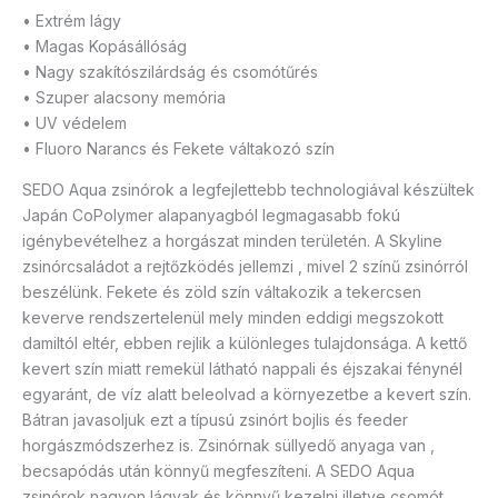
• Extrém lágy
• Magas Kopásállóság
• Nagy szakítószilárdság és csomótűrés
• Szuper alacsony memória
• UV védelem
• Fluoro Narancs és Fekete váltakozó szín
SEDO Aqua zsinórok a legfejlettebb technologiával készültek
Japán CoPolymer alapanyagból legmagasabb fokú
igénybevételhez a horgászat minden területén. A Skyline
zsinórcsaládot a rejtőzködés jellemzi , mivel 2 színű zsinórról
beszélünk. Fekete és zöld szín váltakozik a tekercsen
keverve rendszertelenül mely minden eddigi megszokott
damiltól eltér, ebben rejlik a különleges tulajdonsága. A kettő
kevert szín miatt remekül látható nappali és éjszakai fénynél
egyaránt, de víz alatt beleolvad a környezetbe a kevert szín.
Bátran javasoljuk ezt a típusú zsinórt bojlis és feeder
horgászmódszerhez is. Zsinórnak süllyedő anyaga van ,
becsapódás után könnyű megfeszíteni. A SEDO Aqua
zsinórok nagyon lágyak és könnyű kezelni illetve csomót