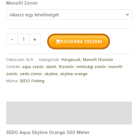
Monofil Zsinór
-
+
KOSÁRBA TESZEM
Cikkszám:
N/A
Kategóriák:
Horgászat
,
Monofil főzsinór
Címkék:
aqua zsinór
,
damil
,
főzsinór
,
minőségi zsinór
,
monofil
zsinór
,
sedo zsinor
,
skyline
,
skyline orange
Márka:
SEDO Fishing
Leírás
További információk
SEDO Aqua Skyline Orange 300 Méter