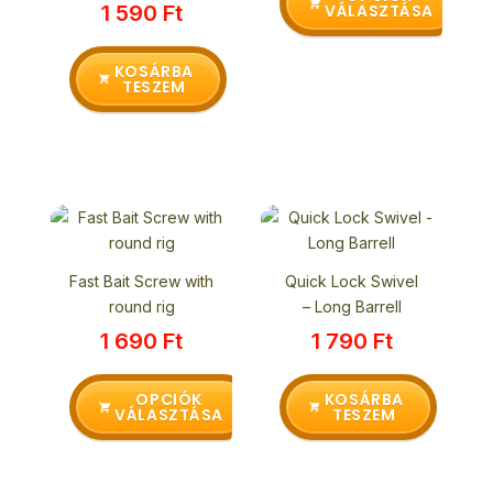
1 590
Ft
VÁLASZTÁSA
A
változatok
a
KOSÁRBA
TESZEM
termékoldalon
választhatók
ki
Ennek
a
terméknek
Fast Bait Screw with
Quick Lock Swivel
több
round rig
– Long Barrell
variációja
1 690
Ft
1 790
Ft
van.
A
változatok
OPCIÓK
KOSÁRBA
VÁLASZTÁSA
TESZEM
a
termékoldalon
választhatók