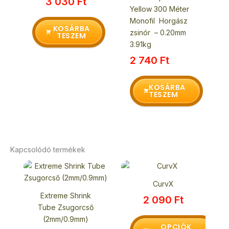
3 030
Ft
Yellow 300 Méter
Monofil Horgász
KOSÁRBA
zsinór – 0.20mm
TESZEM
3.91kg
2 740
Ft
KOSÁRBA
TESZEM
Kapcsolódó termékek
Ennek
a
CurvX
terméknek
Extreme Shrink
2 090
Ft
több
Tube Zsugorcső
variációja
(2mm/0.9mm)
van.
OPCIÓK