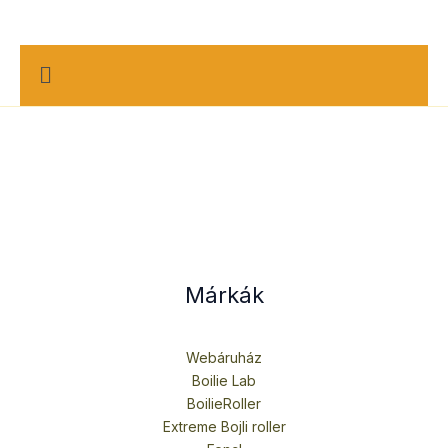
ki
M
e
n
u
Márkák
Webáruház
Boilie Lab
BoilieRoller
Extreme Bojli roller