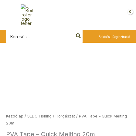
Ugrás
a
Kosár
tartalomra
Search
Belépés | Regisztráció
for:
PVA
Tape
–
Quick
Melting
20m
mennyiség
Kezdőlap
/
SEDO Fishing
/
Horgászat
/ PVA Tape – Quick Melting
20m
PVA Tape – Quick Melting 20m