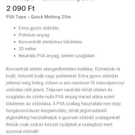
2 090
Ft
PVA Tape – Quick Melting 20m
Extra gyors oldódás
Prémium anyag
Koncentrált etetéshez tökéletes
20 méter
Neutrális PVA anyag, íztelen szagtalan
Koncentrált etetés elengedhetetlen kelléke, fűzhetünk rá
bojlit, felezett bojlit vagy pelleteket. Extra gyors oldódás
jellemzi még hideg vízben is ami maximum 10 másodpercnyi
oldódási időt jelent. Teljesen neutrális tehát iztelen és
szagtalan és szinte nulla PVA anyag marad utána ezért
tökéletes az oldódása. A PVA szallag használata non stop
horgászmódszer kiegáészítés, tehát jégolvadástól
jégbeálltáig használhatjuk a gyorsan oldódó szalagunkat!
Kérjük csak száraz kézzel nyúljatok a szalaghoz mert
azonnal oldódik!