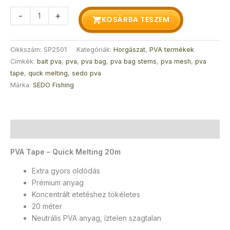
-
+
KOSÁRBA TESZEM
Cikkszám:
SP2501
Kategóriák:
Horgászat
,
PVA termékek
Címkék:
bait pva
,
pva
,
pva bag
,
pva bag stems
,
pva mesh
,
pva
tape
,
quck melting
,
sedo pva
Márka:
SEDO Fishing
Leírás
PVA Tape – Quick Melting 20m
Extra gyors oldódás
Prémium anyag
Koncentrált etetéshez tökéletes
20 méter
Neutrális PVA anyag, íztelen szagtalan