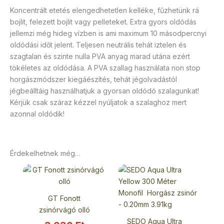
Koncentrált etetés elengedhetetlen kelléke, fűzhetünk rá
bojlit, felezett bojlit vagy pelleteket. Extra gyors oldódás
jellemzi még hideg vízben is ami maximum 10 másodpercnyi
oldódási időt jelent. Teljesen neutrális tehát iztelen és
szagtalan és szinte nulla PVA anyag marad utána ezért
tökéletes az oldódása. A PVA szallag használata non stop
horgászmódszer kiegáészítés, tehát jégolvadástól
jégbeálltáig használhatjuk a gyorsan oldódó szalagunkat!
Kérjük csak száraz kézzel nyúljatok a szalaghoz mert
azonnal oldódik!
Érdekelhetnek még…
GT Fonott
zsinórvágó olló
SEDO Aqua Ultra