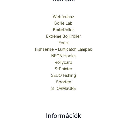
Webáruház
Boilie Lab
BoilieRoller
Extreme Bojli roller
Fencl
Fishsense – Lumicatch Lámpák
NEON Hooks
Rollycarp
S-Pointer
SEDO Fishing
Sportex
STORMSURE
Információk