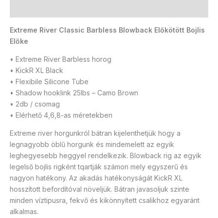
További információk
Extreme River Classic Barbless Blowback Előkötött Bojlis
Előke
• Extreme River Barbless horog
• KickR XL Black
• Flexibile Silicone Tube
• Shadow hooklink 25lbs – Camo Brown
• 2db / csomag
• Elérhető 4,6,8-as méretekben
Extreme river horgunkról bátran kijelenthetjük hogy a
legnagyobb öblű horgunk és mindemelett az egyik
leghegyesebb heggyel rendelkezik. Blowback rig az egyik
legelső bojlis rigként tqartják számon mely egyszerű és
nagyon hatékony. Az akadás hatékonyságát KickR XL
hosszított befordítóval növeljük. Bátran javasoljuk szinte
minden víztipusra, fekvő és kikönnyített csalikhoz egyaránt
alkalmas.