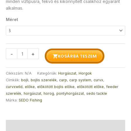
minden víztipusra, fekvő és kikönnyített csalikhoz egyaránt
alkalmas.
Méret
-
+
KOSÁRBA TESZEM
Cikkszám:
N/A
Kategóriák:
Horgászat
,
Horgok
Címkék:
bojli
,
bojlis szerelék
,
carp
,
carp system
,
curvx
,
curvxwild
,
előke
,
előkötött bojlis előke
,
előkötött előke
,
feeder
szerelék
,
horgászat
,
horog
,
pontyhorgászat
,
sedo tackle
Márka:
SEDO Fishing
Leírás