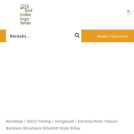
Ugrás
a
Kosár
tartalomra
Search
Belépés | Regisztráció
for:
Extreme
River
Classic
Barbless
Blowback
Előkötött
Bojlis
Előke
mennyiség
Kezdőlap
/
SEDO Fishing
/
Horgászat
/ Extreme River Classic
Barbless Blowback Előkötött Bojlis Előke