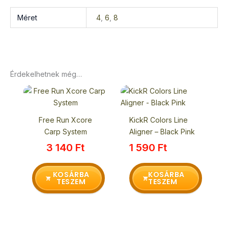
Méret
4
,
6
,
8
Érdekelhetnek még…
Free Run Xcore
KickR Colors Line
Carp System
Aligner – Black Pink
3 140
Ft
1 590
Ft
KOSÁRBA
KOSÁRBA
TESZEM
TESZEM