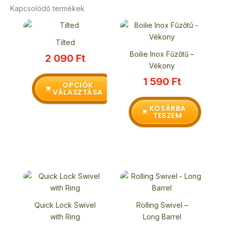
Kapcsolódó termékek
Ennek
a
Tilted
terméknek
Boilie Inox Fűzőtű –
2 090
Ft
több
Vékony
variációja
1 590
Ft
van.
OPCIÓK
VÁLASZTÁSA
A
változatok
KOSÁRBA
TESZEM
a
termékoldalon
választhatók
ki
Quick Lock Swivel
Rolling Swivel –
with Ring
Long Barrel