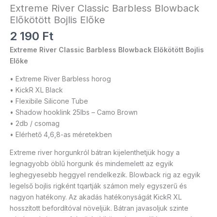
Extreme River Classic Barbless Blowback
Előkötött Bojlis Előke
2 190
Ft
Extreme River Classic Barbless Blowback Előkötött Bojlis
Előke
• Extreme River Barbless horog
• KickR XL Black
• Flexibile Silicone Tube
• Shadow hooklink 25lbs – Camo Brown
• 2db / csomag
• Elérhető 4,6,8-as méretekben
Extreme river horgunkról bátran kijelenthetjük hogy a
legnagyobb öblű horgunk és mindemelett az egyik
leghegyesebb heggyel rendelkezik. Blowback rig az egyik
legelső bojlis rigként tqartják számon mely egyszerű és
nagyon hatékony. Az akadás hatékonyságát KickR XL
hosszított befordítóval növeljük. Bátran javasoljuk szinte