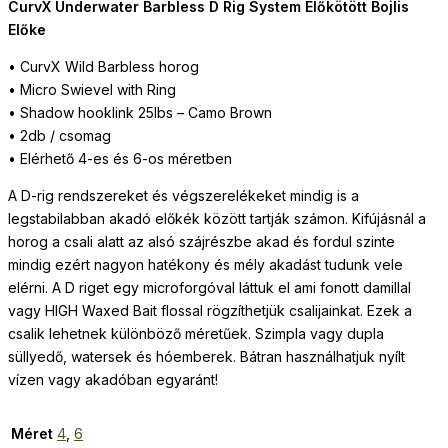
CurvX Underwater Barbless D Rig System Előkötött Bojlis
Előke
• CurvX Wild Barbless horog
• Micro Swievel with Ring
• Shadow hooklink 25lbs – Camo Brown
• 2db / csomag
• Elérhető 4-es és 6-os méretben
A D-rig rendszereket és végszerelékeket mindig is a
legstabilabban akadó előkék között tartják számon. Kifújásnál a
horog a csali alatt az alsó szájrészbe akad és fordul szinte
mindig ezért nagyon hatékony és mély akadást tudunk vele
elérni. A D riget egy microforgóval láttuk el ami fonott damillal
vagy HIGH Waxed Bait flossal rögzíthetjük csalijainkat. Ezek a
csalik lehetnek különböző méretűek. Szimpla vagy dupla
süllyedő, watersek és hóemberek. Bátran használhatjuk nyílt
vízen vagy akadóban egyaránt!
Méret
4
,
6