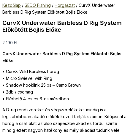
Kezdőlap
/
SEDO Fishing
/
Horgászat
/ CurvX Underwater
Barbless D Rig System Előkötött Bojlis Előke
CurvX Underwater Barbless D Rig System
Előkötött Bojlis Előke
2 190
Ft
CurvX Underwater Barbless D Rig System Előkötött Bojlis
Előke
• CurvX Wild Barbless horog
• Micro Swievel with Ring
• Shadow hooklink 25lbs – Camo Brown
• 2db / csomag
• Elérhető 4-es és 6-os méretben
A D-rig rendszereket és végszerelékeket mindig is a
legstabilabban akadó előkék között tartják számon. Kifújásnál a
horog a csali alatt az alsó szájrészbe akad és fordul szinte
mindig ezért nagyon hatékony és mély akadást tudunk vele