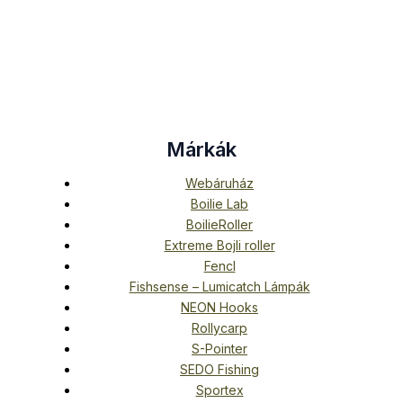
Márkák
Webáruház
Boilie Lab
BoilieRoller
Extreme Bojli roller
Fencl
Fishsense – Lumicatch Lámpák
NEON Hooks
Rollycarp
S-Pointer
SEDO Fishing
Sportex