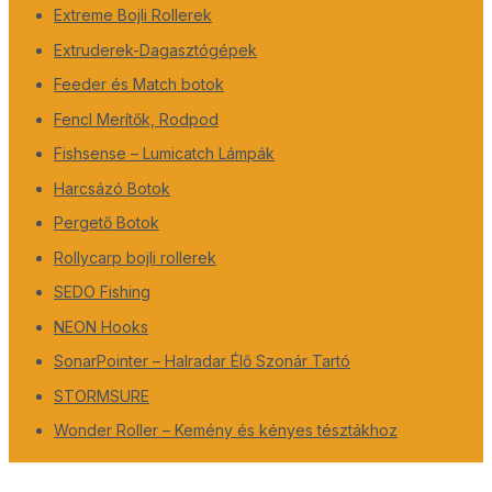
Extreme Bojli Rollerek
Extruderek-Dagasztógépek
Feeder és Match botok
Fencl Merítők, Rodpod
Fishsense – Lumicatch Lámpák
Harcsázó Botok
Pergető Botok
Rollycarp bojli rollerek
SEDO Fishing
NEON Hooks
SonarPointer – Halradar Élő Szonár Tartó
STORMSURE
Wonder Roller – Kemény és kényes tésztákhoz