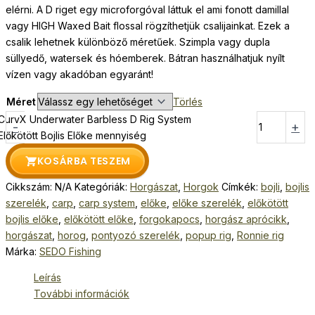
elérni. A D riget egy microforgóval láttuk el ami fonott damillal
vagy HIGH Waxed Bait flossal rögzíthetjük csalijainkat. Ezek a
csalik lehetnek különböző méretűek. Szimpla vagy dupla
süllyedő, watersek és hóemberek. Bátran használhatjuk nyílt
vízen vagy akadóban egyaránt!
Méret
Törlés
CurvX Underwater Barbless D Rig System
-
+
Előkötött Bojlis Előke mennyiség
KOSÁRBA TESZEM
Cikkszám:
N/A
Kategóriák:
Horgászat
,
Horgok
Címkék:
bojli
,
bojlis
szerelék
,
carp
,
carp system
,
előke
,
előke szerelék
,
előkötött
bojlis előke
,
előkötött előke
,
forgokapocs
,
horgász aprócikk
,
horgászat
,
horog
,
pontyozó szerelék
,
popup rig
,
Ronnie rig
Márka:
SEDO Fishing
Leírás
További információk