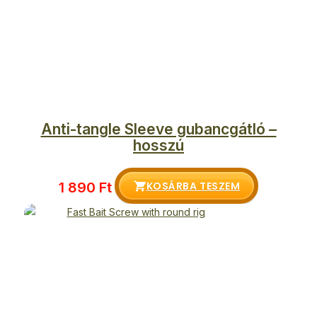
Anti-tangle Sleeve gubancgátló –
hosszú
KOSÁRBA TESZEM
1 890
Ft